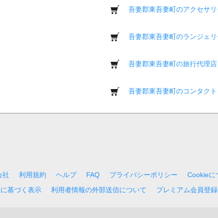
吾妻郡東吾妻町のアクセサリ
吾妻郡東吾妻町のランジェリ
吾妻郡東吾妻町の旅行代理店
吾妻郡東吾妻町のコンタクト
会社
利用規約
ヘルプ
FAQ
プライバシーポリシー
Cookie
法に基づく表示
利用者情報の外部送信について
プレミアム会員登録