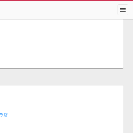
menu
ラ店