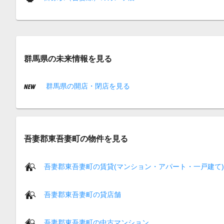
群馬県の未来情報を見る
群馬県の開店・閉店を見る
吾妻郡東吾妻町の物件を見る
吾妻郡東吾妻町の賃貸(マンション・アパート・一戸建て)
吾妻郡東吾妻町の貸店舗
吾妻郡東吾妻町の中古マンション