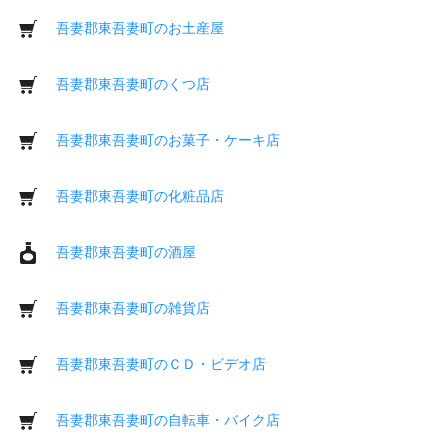
吾妻郡東吾妻町のお土産屋
吾妻郡東吾妻町のくつ店
吾妻郡東吾妻町のお菓子・ケーキ店
吾妻郡東吾妻町の化粧品店
吾妻郡東吾妻町の酒屋
吾妻郡東吾妻町の雑貨店
吾妻郡東吾妻町のＣＤ・ビデオ店
吾妻郡東吾妻町の自転車・バイク店