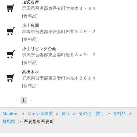
加辺農産
群馬県吾妻郡東吾妻町大柏木３７８４
[食料品]
小山農園
群馬県吾妻郡東吾妻町岩井８４９－２
[食料品]
小山リビング企画
群馬県吾妻郡東吾妻町岩井８４９－２
[食料品]
高橋木材
群馬県吾妻郡東吾妻町大柏木２６６４
[食料品]
page
You're
1
page
on
page
MapFan
>
ジャンル検索
>
買う
>
その他 買う
>
食料品
>
群馬県
>
吾妻郡東吾妻町