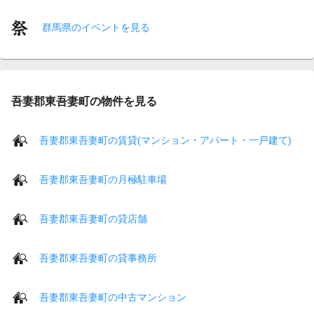
群馬県のイベントを見る
吾妻郡東吾妻町の物件を見る
吾妻郡東吾妻町の賃貸(マンション・アパート・一戸建て)
吾妻郡東吾妻町の月極駐車場
吾妻郡東吾妻町の貸店舗
吾妻郡東吾妻町の貸事務所
吾妻郡東吾妻町の中古マンション