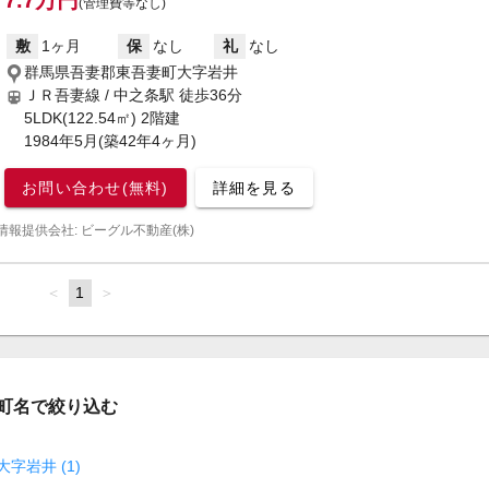
7.7万円
(管理費等なし)
敷
1ヶ月
保
なし
礼
なし
群馬県吾妻郡東吾妻町大字岩井
ＪＲ吾妻線 / 中之条駅
徒歩36分
5LDK(122.54㎡) 2階建
1984年5月(築42年4ヶ月)
お問い合わせ(無料)
詳細を見る
情報提供会社: ビーグル不動産(株)
page
You're
1
page
on
page
町名で絞り込む
大字岩井 (1)