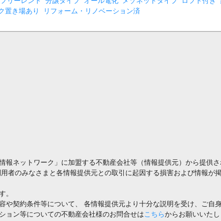
フリーレント
分譲タイプ
オール電化
メゾネットタイプ
ロフト付き
ク置き場あり
リフォーム・リノベーション済
情報ネットワーク」に加盟する不動産会社等（情報提供元）から提供さ
利用者のみなさまと各情報提供元との取引に起因する損害および情報が掲
す。
容や契約条件等について、 各情報提供元より十分な説明を受け、ご自
ション等についての不動産会社様のお問合せは
こちら
からお願いいたし