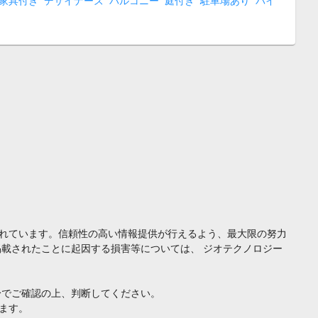
家具付き
デザイナーズ
バルコニー
庭付き
駐車場あり
バイ
れています。信頼性の高い情報提供が行えるよう、最大限の努力
載されたことに起因する損害等については、 ジオテクノロジー
身でご確認の上、判断してください。
ます。