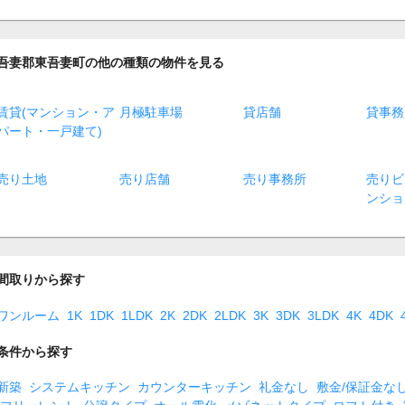
吾妻郡東吾妻町の他の種類の物件を見る
賃貸(マンション・ア
月極駐車場
貸店舗
貸事務
パート・一戸建て)
売り土地
売り店舗
売り事務所
売りビ
ンショ
間取りから探す
ワンルーム
1K
1DK
1LDK
2K
2DK
2LDK
3K
3DK
3LDK
4K
4DK
条件から探す
新築
システムキッチン
カウンターキッチン
礼金なし
敷金/保証金な