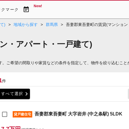
New!
event_note
ックマーク
て)
>
地域から探す
>
群馬県
>
吾妻郡東吾妻町の賃貸(マンション
ン・アパート・一戸建て)
です。ご希望の間取りや家賃などの条件を指定して、物件を絞り込むこと
1
件
chevron_right
すべて選択
吾妻郡東吾妻町 大字岩井 (中之条駅) 5LDK
貸戸建住宅