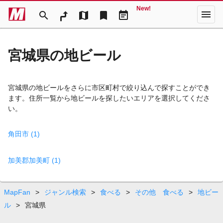
New!
menu
search
map
bookmark
event_note
宮城県の地ビール
宮城県の地ビールをさらに市区町村で絞り込んで探すことができ
ます。住所一覧から地ビールを探したいエリアを選択してくださ
い。
角田市 (1)
加美郡加美町 (1)
MapFan
>
ジャンル検索
>
食べる
>
その他 食べる
>
地ビー
ル
>
宮城県