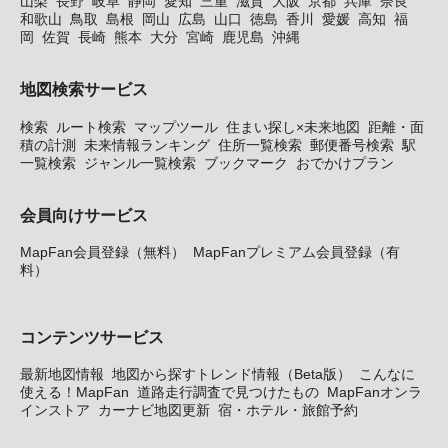
山梨
長野
岐阜
静岡
愛知
三重
滋賀
大阪
京都
兵庫
奈良
和歌山
鳥取
島根
岡山
広島
山口
徳島
香川
愛媛
高知
福
岡
佐賀
長崎
熊本
大分
宮崎
鹿児島
沖縄
地図検索サービス
検索
ルート検索
マップツール
住まい探し×未来地図
距離・面
積の計測
未来情報ランキング
住所一覧検索
郵便番号検索
駅
一覧検索
ジャンル一覧検索
ブックマーク
おでかけプラン
会員向けサービス
MapFan会員登録（無料）
MapFanプレミアム会員登録（有
料）
コンテンツサービス
最新地図情報
地図から探すトレンド情報（Beta版）
こんなに
使える！MapFan
道路走行調査で見つけたもの
MapFanオンラ
インストア
カーナビ地図更新
宿・ホテル・旅館予約