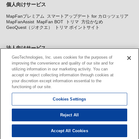
個人向けサービス
MapFanプレミアム
スマートアップデート for カロッツェリア
MapFanAssist
MapFan BOT
トリマ
方位かなめ
GeoQuest（ジオクエ）
トリマ ポイントサイト
法人向けサービス
GeoTechnologies, Inc. uses cookies for the purposes of
法人向け地図・位置情報サービス
WEBサイト・システム向け地
improving the convenience and quality of our site and for
図API
Windows PC向け地図開発キット
MapFan DB
住所確認
utilizing information in our marketing activity. You can
サービス
MAP WORLD+
トリマ広告
Geo-Research
スグロ
accept or reject collecting information through cookies at
ジ
your discretion except information essential to the
functioning of our site.
カーナビ地図更新サービス
Cookies Settings
MapFan スマートメンバーズ
カロッツェリア地図割プラス
KENWOOD MapFan Club
Reject All
Accept All Cookies
© GeoTechnologies, Inc.