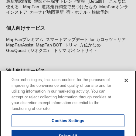
最新地図情報
地図から探すトレンド情報（Beta版）
こんなに
使える！MapFan
道路走行調査で見つけたもの
MapFanオンラ
インストア
カーナビ地図更新
宿・ホテル・旅館予約
個人向けサービス
MapFanプレミアム
スマートアップデート for カロッツェリア
MapFanAssist
MapFan BOT
トリマ
方位かなめ
GeoQuest（ジオクエ）
トリマ ポイントサイト
法人向けサービス
GeoTechnologies, Inc. uses cookies for the purposes of
法人向け地図・位置情報サービス
WEBサイト・システム向け地
improving the convenience and quality of our site and for
図API
Windows PC向け地図開発キット
MapFan DB
住所確認
utilizing information in our marketing activity. You can
サービス
MAP WORLD+
トリマ広告
Geo-Research
スグロ
accept or reject collecting information through cookies at
ジ
your discretion except information essential to the
functioning of our site.
カーナビ地図更新サービス
Cookies Settings
MapFan スマートメンバーズ
カロッツェリア地図割プラス
KENWOOD MapFan Club