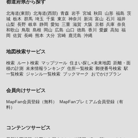
都道府県から探す
北海道(東部)
北海道(西部)
青森
岩手
宮城
秋田
山形
福島
茨
城
栃木
群馬
埼玉
千葉
東京
神奈川
新潟
富山
石川
福井
山梨
長野
岐阜
静岡
愛知
三重
滋賀
大阪
京都
兵庫
奈良
和歌山
鳥取
島根
岡山
広島
山口
徳島
香川
愛媛
高知
福
岡
佐賀
長崎
熊本
大分
宮崎
鹿児島
沖縄
地図検索サービス
検索
ルート検索
マップツール
住まい探し×未来地図
距離・面
積の計測
未来情報ランキング
住所一覧検索
郵便番号検索
駅
一覧検索
ジャンル一覧検索
ブックマーク
おでかけプラン
会員向けサービス
MapFan会員登録（無料）
MapFanプレミアム会員登録（有
料）
コンテンツサービス