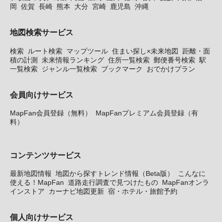
岡
佐賀
長崎
熊本
大分
宮崎
鹿児島
沖縄
地図検索サービス
検索
ルート検索
マップツール
住まい探し×未来地図
距離・面
積の計測
未来情報ランキング
住所一覧検索
郵便番号検索
駅
一覧検索
ジャンル一覧検索
ブックマーク
おでかけプラン
会員向けサービス
MapFan会員登録（無料）
MapFanプレミアム会員登録（有
料）
コンテンツサービス
最新地図情報
地図から探すトレンド情報（Beta版）
こんなに
使える！MapFan
道路走行調査で見つけたもの
MapFanオンラ
インストア
カーナビ地図更新
宿・ホテル・旅館予約
個人向けサービス