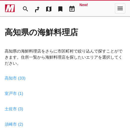
New!
menu
search
map
bookmark
event_note
高知県の海鮮料理店
高知県の海鮮料理店をさらに市区町村で絞り込んで探すことがで
きます。住所一覧から海鮮料理店を探したいエリアを選択してく
ださい。
高知市 (33)
室戸市 (1)
土佐市 (3)
須崎市 (2)