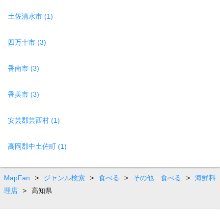
土佐清水市 (1)
四万十市 (3)
香南市 (3)
香美市 (3)
安芸郡芸西村 (1)
高岡郡中土佐町 (1)
MapFan
>
ジャンル検索
>
食べる
>
その他 食べる
>
海鮮料
理店
>
高知県