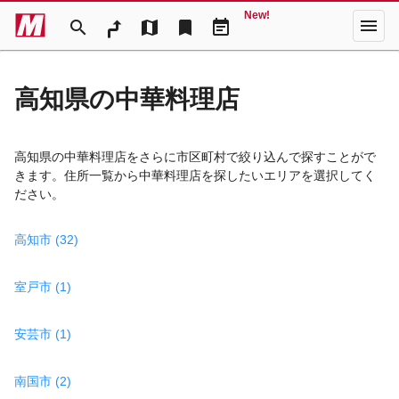
New!
menu
search
map
bookmark
event_note
高知県の中華料理店
高知県の中華料理店をさらに市区町村で絞り込んで探すことがで
きます。住所一覧から中華料理店を探したいエリアを選択してく
ださい。
高知市 (32)
室戸市 (1)
安芸市 (1)
南国市 (2)