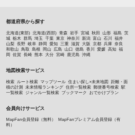
都道府県から探す
北海道(東部)
北海道(西部)
青森
岩手
宮城
秋田
山形
福島
茨
城
栃木
群馬
埼玉
千葉
東京
神奈川
新潟
富山
石川
福井
山梨
長野
岐阜
静岡
愛知
三重
滋賀
大阪
京都
兵庫
奈良
和歌山
鳥取
島根
岡山
広島
山口
徳島
香川
愛媛
高知
福
岡
佐賀
長崎
熊本
大分
宮崎
鹿児島
沖縄
地図検索サービス
検索
ルート検索
マップツール
住まい探し×未来地図
距離・面
積の計測
未来情報ランキング
住所一覧検索
郵便番号検索
駅
一覧検索
ジャンル一覧検索
ブックマーク
おでかけプラン
会員向けサービス
MapFan会員登録（無料）
MapFanプレミアム会員登録（有
料）