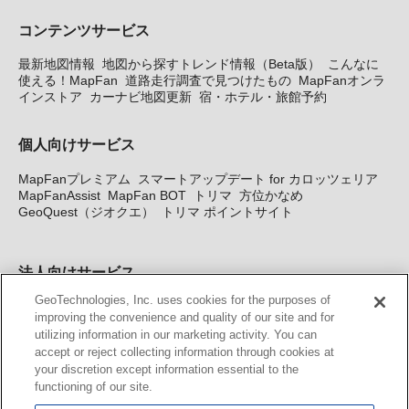
コンテンツサービス
最新地図情報
地図から探すトレンド情報（Beta版）
こんなに
使える！MapFan
道路走行調査で見つけたもの
MapFanオンラ
インストア
カーナビ地図更新
宿・ホテル・旅館予約
個人向けサービス
MapFanプレミアム
スマートアップデート for カロッツェリア
MapFanAssist
MapFan BOT
トリマ
方位かなめ
GeoQuest（ジオクエ）
トリマ ポイントサイト
法人向けサービス
GeoTechnologies, Inc. uses cookies for the purposes of
法人向け地図・位置情報サービス
WEBサイト・システム向け地
improving the convenience and quality of our site and for
図API
Windows PC向け地図開発キット
MapFan DB
住所確認
utilizing information in our marketing activity. You can
サービス
MAP WORLD+
トリマ広告
Geo-Research
スグロ
accept or reject collecting information through cookies at
ジ
your discretion except information essential to the
functioning of our site.
カーナビ地図更新サービス