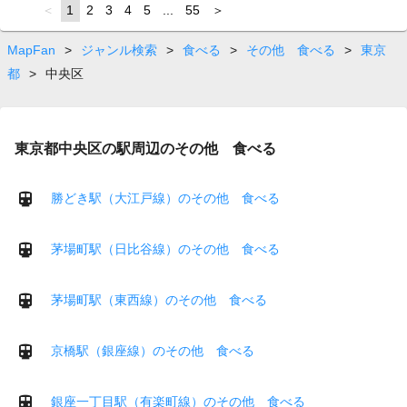
page
You're
1
page
2
page
3
page
4
page
5
page
...
page
55
page
on
page
MapFan
>
ジャンル検索
>
食べる
>
その他 食べる
>
東京
都
>
中央区
東京都中央区の駅周辺のその他 食べる
勝どき駅（大江戸線）のその他 食べる
茅場町駅（日比谷線）のその他 食べる
茅場町駅（東西線）のその他 食べる
京橋駅（銀座線）のその他 食べる
銀座一丁目駅（有楽町線）のその他 食べる