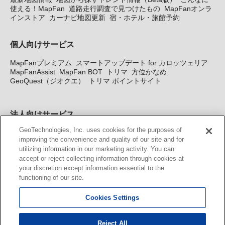
使える！MapFan
道路走行調査で見つけたもの
MapFanオンラ
インストア
カーナビ地図更新
宿・ホテル・旅館予約
個人向けサービス
MapFanプレミアム
スマートアップデート for カロッツェリア
MapFanAssist
MapFan BOT
トリマ
方位かなめ
GeoQuest（ジオクエ）
トリマ ポイントサイト
法人向けサービス
GeoTechnologies, Inc. uses cookies for the purposes of
法人向け地図・位置情報サービス
WEBサイト・システム向け地
improving the convenience and quality of our site and for
図API
Windows PC向け地図開発キット
MapFan DB
住所確認
utilizing information in our marketing activity. You can
サービス
MAP WORLD+
トリマ広告
Geo-Research
スグロ
accept or reject collecting information through cookies at
ジ
your discretion except information essential to the
functioning of our site.
カーナビ地図更新サービス
Cookies Settings
MapFan スマートメンバーズ
カロッツェリア地図割プラス
KENWOOD MapFan Club
Reject All