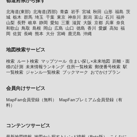
都道府県から探す
北海道(東部)
北海道(西部)
青森
岩手
宮城
秋田
山形
福島
茨
城
栃木
群馬
埼玉
千葉
東京
神奈川
新潟
富山
石川
福井
山梨
長野
岐阜
静岡
愛知
三重
滋賀
大阪
京都
兵庫
奈良
和歌山
鳥取
島根
岡山
広島
山口
徳島
香川
愛媛
高知
福
岡
佐賀
長崎
熊本
大分
宮崎
鹿児島
沖縄
地図検索サービス
検索
ルート検索
マップツール
住まい探し×未来地図
距離・面
積の計測
未来情報ランキング
住所一覧検索
郵便番号検索
駅
一覧検索
ジャンル一覧検索
ブックマーク
おでかけプラン
会員向けサービス
MapFan会員登録（無料）
MapFanプレミアム会員登録（有
料）
コンテンツサービス
最新地図情報
地図から探すトレンド情報（Beta版）
こんなに