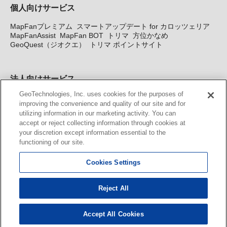
個人向けサービス
MapFanプレミアム
スマートアップデート for カロッツェリア
MapFanAssist
MapFan BOT
トリマ
方位かなめ
GeoQuest（ジオクエ）
トリマ ポイントサイト
法人向けサービス
GeoTechnologies, Inc. uses cookies for the purposes of
法人向け地図・位置情報サービス
WEBサイト・システム向け地
improving the convenience and quality of our site and for
図API
Windows PC向け地図開発キット
MapFan DB
住所確認
utilizing information in our marketing activity. You can
サービス
MAP WORLD+
トリマ広告
Geo-Research
スグロ
accept or reject collecting information through cookies at
ジ
your discretion except information essential to the
functioning of our site.
カーナビ地図更新サービス
Cookies Settings
MapFan スマートメンバーズ
カロッツェリア地図割プラス
KENWOOD MapFan Club
Reject All
Accept All Cookies
© GeoTechnologies, Inc.