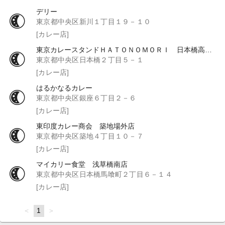
デリー
東京都中央区新川１丁目１９－１０
[カレー店]
東京カレースタンドＨＡＴＯＮＯＭＯＲＩ 日本橋高島屋Ｓ．Ｃ．店
東京都中央区日本橋２丁目５－１
[カレー店]
はるかなるカレー
東京都中央区銀座６丁目２－６
[カレー店]
東印度カレー商会 築地場外店
東京都中央区築地４丁目１０－７
[カレー店]
マイカリー食堂 浅草橋南店
東京都中央区日本橋馬喰町２丁目６－１４
[カレー店]
page
You're
1
page
on