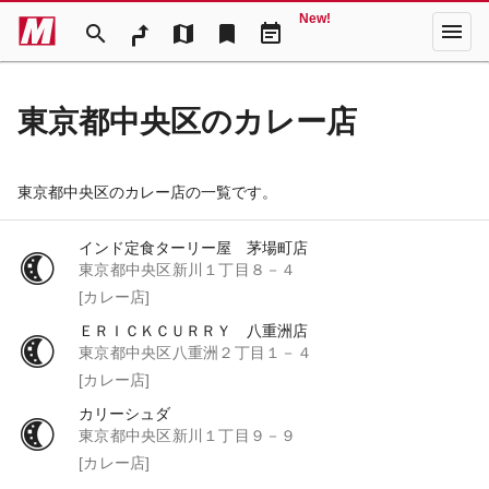
New!
menu
search
map
bookmark
event_note
東京都中央区のカレー店
東京都中央区のカレー店の一覧です。
インド定食ターリー屋 茅場町店
東京都中央区新川１丁目８－４
[カレー店]
ＥＲＩＣＫＣＵＲＲＹ 八重洲店
東京都中央区八重洲２丁目１－４
[カレー店]
カリーシュダ
東京都中央区新川１丁目９－９
[カレー店]