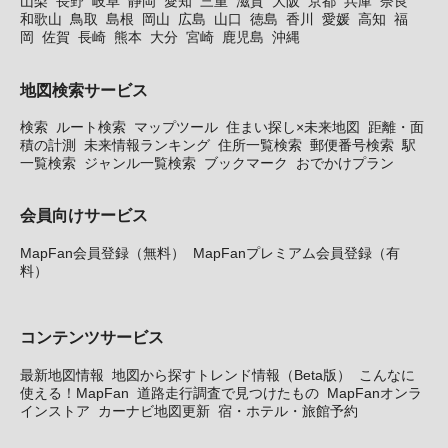
山梨
長野
岐阜
静岡
愛知
三重
滋賀
大阪
京都
兵庫
奈良
和歌山
鳥取
島根
岡山
広島
山口
徳島
香川
愛媛
高知
福
岡
佐賀
長崎
熊本
大分
宮崎
鹿児島
沖縄
地図検索サービス
検索
ルート検索
マップツール
住まい探し×未来地図
距離・面
積の計測
未来情報ランキング
住所一覧検索
郵便番号検索
駅
一覧検索
ジャンル一覧検索
ブックマーク
おでかけプラン
会員向けサービス
MapFan会員登録（無料）
MapFanプレミアム会員登録（有
料）
コンテンツサービス
最新地図情報
地図から探すトレンド情報（Beta版）
こんなに
使える！MapFan
道路走行調査で見つけたもの
MapFanオンラ
インストア
カーナビ地図更新
宿・ホテル・旅館予約