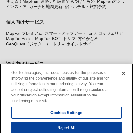
使える！MapFan
道路走行調査で見つけたもの
MapFanオンラ
インストア
カーナビ地図更新
宿・ホテル・旅館予約
個人向けサービス
MapFanプレミアム
スマートアップデート for カロッツェリア
MapFanAssist
MapFan BOT
トリマ
方位かなめ
GeoQuest（ジオクエ）
トリマ ポイントサイト
法人向けサービス
GeoTechnologies, Inc. uses cookies for the purposes of
法人向け地図・位置情報サービス
WEBサイト・システム向け地
improving the convenience and quality of our site and for
図API
Windows PC向け地図開発キット
MapFan DB
住所確認
utilizing information in our marketing activity. You can
サービス
MAP WORLD+
トリマ広告
Geo-Research
スグロ
accept or reject collecting information through cookies at
ジ
your discretion except information essential to the
functioning of our site.
カーナビ地図更新サービス
Cookies Settings
MapFan スマートメンバーズ
カロッツェリア地図割プラス
KENWOOD MapFan Club
Reject All