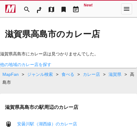
New!
menu
search
map
bookmark
event_note
滋賀県高島市のカレー店
滋賀県高島市にカレー店は見つかりませんでした。
他の地域のカレー店を探す
MapFan
>
ジャンル検索
>
食べる
>
カレー店
>
滋賀県
>
高
島市
滋賀県高島市の駅周辺のカレー店
安曇川駅（湖西線）のカレー店