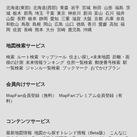
北海道(東部)
北海道(西部)
青森
岩手
宮城
秋田
山形
福島
茨
城
栃木
群馬
埼玉
千葉
東京
神奈川
新潟
富山
石川
福井
山梨
長野
岐阜
静岡
愛知
三重
滋賀
大阪
京都
兵庫
奈良
和歌山
鳥取
島根
岡山
広島
山口
徳島
香川
愛媛
高知
福
岡
佐賀
長崎
熊本
大分
宮崎
鹿児島
沖縄
地図検索サービス
検索
ルート検索
マップツール
住まい探し×未来地図
距離・面
積の計測
未来情報ランキング
住所一覧検索
郵便番号検索
駅
一覧検索
ジャンル一覧検索
ブックマーク
おでかけプラン
会員向けサービス
MapFan会員登録（無料）
MapFanプレミアム会員登録（有
料）
コンテンツサービス
最新地図情報
地図から探すトレンド情報（Beta版）
こんなに