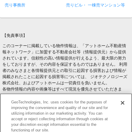
売り事務所
売りビル・ 一棟売マンション等
【免責事項】
このコーナーに掲載している物件情報は、「アットホーム不動産情
報ネットワーク」に加盟する不動産会社等（情報提供元）から提供
されています。信頼性の高い情報提供が行えるよう、最大限の努力
をしておりますが、その内容を保証するものではありません。 利用
者のみなさまと各情報提供元との取引に起因する損害および情報が
掲載されたことに起因する損害等については、 ジオテクノロジーズ
株式会社、およびアットホームは一切責任を負いません。
各物件情報の内容や画像等はすべて現況を優先させていただきま
す。
お取引等（お取引の準備、資金調達等を含みます）の際には、内容
GeoTechnologies, Inc. uses cookies for the purposes of
や契約条件等について、 各情報提供元より十分な説明を受け、ご自
improving the convenience and quality of our site and for
utilizing information in our marketing activity. You can
身でご確認の上、判断してください。
accept or reject collecting information through cookies at
このコーナーへの物件情報のご掲載、その他不動産業務ソリューシ
your discretion except information essential to the
ョン等についての不動産会社様のお問合せは
こちら
からお願いいた
functioning of our site.