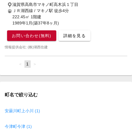
滋賀県高島市マキノ町高木浜１丁目
ＪＲ湖西線 / マキノ駅
徒歩4分
222.45㎡ 1階建
1989年1月(築37年8ヶ月)
お問い合わせ(無料)
詳細を見る
情報提供会社: (株)湖西住建
page
You're
1
page
on
page
町名で絞り込む
安曇川町上小川 (1)
今津町今津 (1)