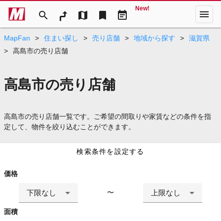
New!
menu
search
map
bookmark
event_note
MapFan
>
住まい探し
>
売り店舗
>
地域から探す
>
滋賀県
>
高島市の売り店舗
高島市の売り店舗
高島市の売り店舗一覧です。ご希望の間取りや家賃などの条件を指
定して、物件を絞り込むことができます。
検索条件を設定する
価格
下限なし
上限なし
〜
面積