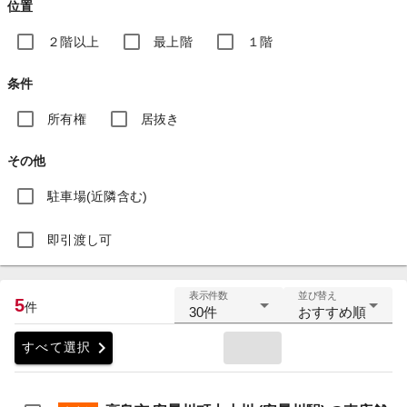
位置
２階以上
最上階
１階
条件
所有権
居抜き
その他
駐車場(近隣含む)
即引渡し可
表示件数
並び替え
5
件
30件
おすすめ順
chevron_right
すべて選択