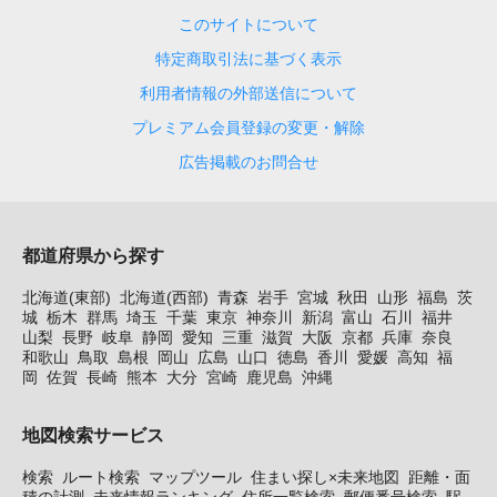
このサイトについて
特定商取引法に基づく表示
利用者情報の外部送信について
プレミアム会員登録の変更・解除
広告掲載のお問合せ
都道府県から探す
北海道(東部)
北海道(西部)
青森
岩手
宮城
秋田
山形
福島
茨
城
栃木
群馬
埼玉
千葉
東京
神奈川
新潟
富山
石川
福井
山梨
長野
岐阜
静岡
愛知
三重
滋賀
大阪
京都
兵庫
奈良
和歌山
鳥取
島根
岡山
広島
山口
徳島
香川
愛媛
高知
福
岡
佐賀
長崎
熊本
大分
宮崎
鹿児島
沖縄
地図検索サービス
検索
ルート検索
マップツール
住まい探し×未来地図
距離・面
積の計測
未来情報ランキング
住所一覧検索
郵便番号検索
駅