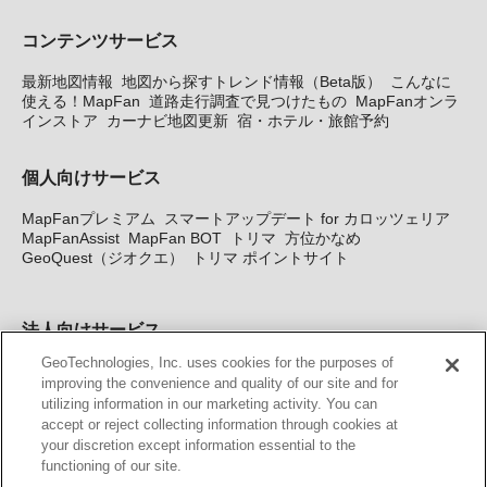
コンテンツサービス
最新地図情報
地図から探すトレンド情報（Beta版）
こんなに
使える！MapFan
道路走行調査で見つけたもの
MapFanオンラ
インストア
カーナビ地図更新
宿・ホテル・旅館予約
個人向けサービス
MapFanプレミアム
スマートアップデート for カロッツェリア
MapFanAssist
MapFan BOT
トリマ
方位かなめ
GeoQuest（ジオクエ）
トリマ ポイントサイト
法人向けサービス
GeoTechnologies, Inc. uses cookies for the purposes of
法人向け地図・位置情報サービス
WEBサイト・システム向け地
improving the convenience and quality of our site and for
図API
Windows PC向け地図開発キット
MapFan DB
住所確認
utilizing information in our marketing activity. You can
サービス
MAP WORLD+
トリマ広告
Geo-Research
スグロ
accept or reject collecting information through cookies at
ジ
your discretion except information essential to the
functioning of our site.
カーナビ地図更新サービス