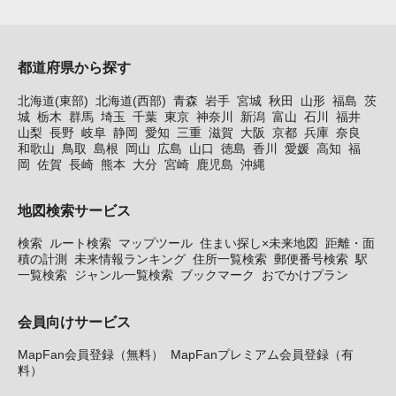
都道府県から探す
北海道(東部)
北海道(西部)
青森
岩手
宮城
秋田
山形
福島
茨
城
栃木
群馬
埼玉
千葉
東京
神奈川
新潟
富山
石川
福井
山梨
長野
岐阜
静岡
愛知
三重
滋賀
大阪
京都
兵庫
奈良
和歌山
鳥取
島根
岡山
広島
山口
徳島
香川
愛媛
高知
福
岡
佐賀
長崎
熊本
大分
宮崎
鹿児島
沖縄
地図検索サービス
検索
ルート検索
マップツール
住まい探し×未来地図
距離・面
積の計測
未来情報ランキング
住所一覧検索
郵便番号検索
駅
一覧検索
ジャンル一覧検索
ブックマーク
おでかけプラン
会員向けサービス
MapFan会員登録（無料）
MapFanプレミアム会員登録（有
料）