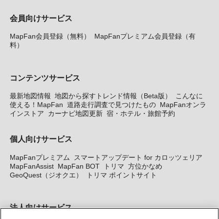
会員向けサービス
MapFan会員登録（無料）
MapFanプレミアム会員登録（有
料）
コンテンツサービス
最新地図情報
地図から探すトレンド情報（Beta版）
こんなに
使える！MapFan
道路走行調査で見つけたもの
MapFanオンラ
インストア
カーナビ地図更新
宿・ホテル・旅館予約
個人向けサービス
MapFanプレミアム
スマートアップデート for カロッツェリア
MapFanAssist
MapFan BOT
トリマ
方位かなめ
GeoQuest（ジオクエ）
トリマ ポイントサイト
法人向けサービス