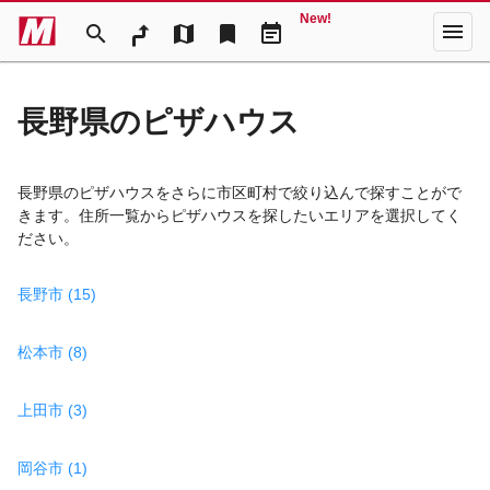
New!
menu
search
map
bookmark
event_note
長野県のピザハウス
長野県のピザハウスをさらに市区町村で絞り込んで探すことがで
きます。住所一覧からピザハウスを探したいエリアを選択してく
ださい。
長野市 (15)
松本市 (8)
上田市 (3)
岡谷市 (1)