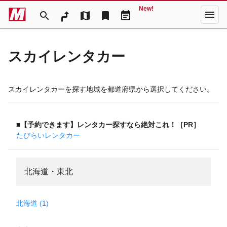
New!
menu
search
map
bookmark
event_note
スカイレンタカー
スカイレンタカーを探す地域を都道府県から選択してください。
■【予約できます】レンタカー探すなら絶対これ！［PR］
たびらいレンタカー
北海道・東北
北海道 (1)