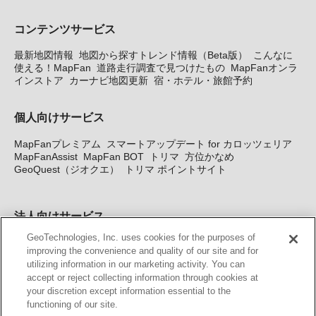
コンテンツサービス
最新地図情報
地図から探すトレンド情報（Beta版）
こんなに
使える！MapFan
道路走行調査で見つけたもの
MapFanオンラ
インストア
カーナビ地図更新
宿・ホテル・旅館予約
個人向けサービス
MapFanプレミアム
スマートアップデート for カロッツェリア
MapFanAssist
MapFan BOT
トリマ
方位かなめ
GeoQuest（ジオクエ）
トリマ ポイントサイト
法人向けサービス
GeoTechnologies, Inc. uses cookies for the purposes of
法人向け地図・位置情報サービス
WEBサイト・システム向け地
improving the convenience and quality of our site and for
図API
Windows PC向け地図開発キット
MapFan DB
住所確認
utilizing information in our marketing activity. You can
サービス
MAP WORLD+
トリマ広告
Geo-Research
スグロ
accept or reject collecting information through cookies at
ジ
your discretion except information essential to the
functioning of our site.