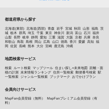
都道府県から探す
北海道(東部)
北海道(西部)
青森
岩手
宮城
秋田
山形
福島
茨
城
栃木
群馬
埼玉
千葉
東京
神奈川
新潟
富山
石川
福井
山梨
長野
岐阜
静岡
愛知
三重
滋賀
大阪
京都
兵庫
奈良
和歌山
鳥取
島根
岡山
広島
山口
徳島
香川
愛媛
高知
福
岡
佐賀
長崎
熊本
大分
宮崎
鹿児島
沖縄
地図検索サービス
検索
ルート検索
マップツール
住まい探し×未来地図
距離・面
積の計測
未来情報ランキング
住所一覧検索
郵便番号検索
駅
一覧検索
ジャンル一覧検索
ブックマーク
おでかけプラン
会員向けサービス
MapFan会員登録（無料）
MapFanプレミアム会員登録（有
料）