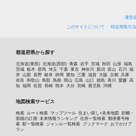
運営
このサイトについて
特定商取引
都道府県から探す
北海道(東部)
北海道(西部)
青森
岩手
宮城
秋田
山形
福島
茨城
栃木
群馬
埼玉
千葉
東京
神奈川
新潟
富山
石川
福
井
山梨
長野
岐阜
静岡
愛知
三重
滋賀
大阪
京都
兵庫
奈良
和歌山
鳥取
島根
岡山
広島
山口
徳島
香川
愛媛
高
知
福岡
佐賀
長崎
熊本
大分
宮崎
鹿児島
沖縄
地図検索サービス
検索
ルート検索
マップツール
住まい探し×未来地図
距離・
面積の計測
未来情報ランキング
住所一覧検索
郵便番号検
索
駅一覧検索
ジャンル一覧検索
ブックマーク
おでかけプ
ラン