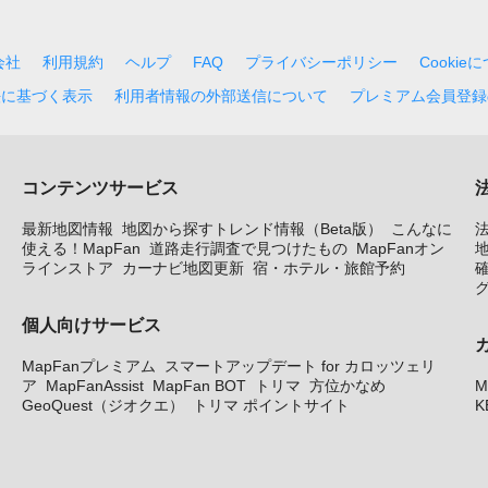
会社
利用規約
ヘルプ
FAQ
プライバシーポリシー
Cookie
法に基づく表示
利用者情報の外部送信について
プレミアム会員登録
コンテンツサービス
最新地図情報
地図から探すトレンド情報（Beta版）
こんなに
使える！MapFan
道路走行調査で見つけたもの
MapFanオン
地
ラインストア
カーナビ地図更新
宿・ホテル・旅館予約
個人向けサービス
MapFanプレミアム
スマートアップデート for カロッツェリ
ア
MapFanAssist
MapFan BOT
トリマ
方位かなめ
M
GeoQuest（ジオクエ）
トリマ ポイントサイト
K