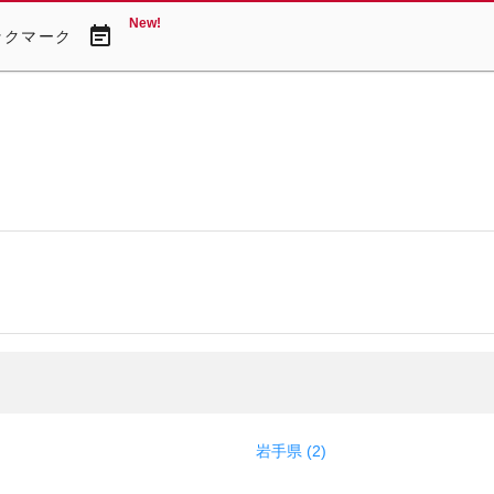
New!
event_note
ックマーク
岩手県 (2)