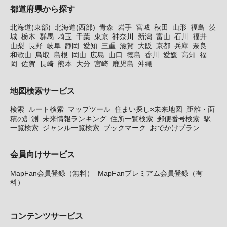
都道府県から探す
北海道(東部)
北海道(西部)
青森
岩手
宮城
秋田
山形
福島
茨
城
栃木
群馬
埼玉
千葉
東京
神奈川
新潟
富山
石川
福井
山梨
長野
岐阜
静岡
愛知
三重
滋賀
大阪
京都
兵庫
奈良
和歌山
鳥取
島根
岡山
広島
山口
徳島
香川
愛媛
高知
福
岡
佐賀
長崎
熊本
大分
宮崎
鹿児島
沖縄
地図検索サービス
検索
ルート検索
マップツール
住まい探し×未来地図
距離・面
積の計測
未来情報ランキング
住所一覧検索
郵便番号検索
駅
一覧検索
ジャンル一覧検索
ブックマーク
おでかけプラン
会員向けサービス
MapFan会員登録（無料）
MapFanプレミアム会員登録（有
料）
コンテンツサービス