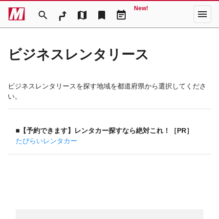
New!
menu
search
map
bookmark
event_note
ビジネスレンタリース
ビジネスレンタリースを探す地域を都道府県から選択してくださ
い。
■【予約できます】レンタカー探すなら絶対これ！［PR］
たびらいレンタカー