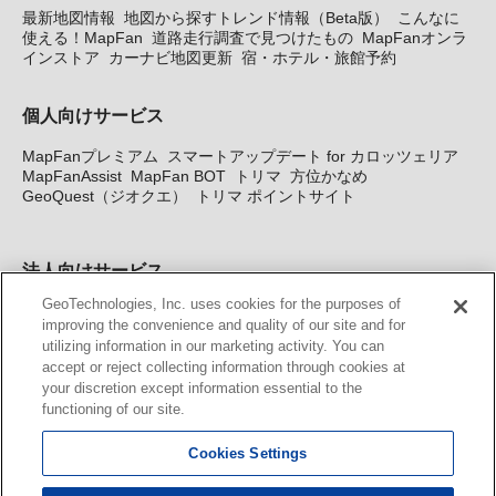
最新地図情報
地図から探すトレンド情報（Beta版）
こんなに
使える！MapFan
道路走行調査で見つけたもの
MapFanオンラ
インストア
カーナビ地図更新
宿・ホテル・旅館予約
個人向けサービス
MapFanプレミアム
スマートアップデート for カロッツェリア
MapFanAssist
MapFan BOT
トリマ
方位かなめ
GeoQuest（ジオクエ）
トリマ ポイントサイト
法人向けサービス
GeoTechnologies, Inc. uses cookies for the purposes of
法人向け地図・位置情報サービス
WEBサイト・システム向け地
improving the convenience and quality of our site and for
図API
Windows PC向け地図開発キット
MapFan DB
住所確認
utilizing information in our marketing activity. You can
サービス
MAP WORLD+
トリマ広告
Geo-Research
スグロ
accept or reject collecting information through cookies at
ジ
your discretion except information essential to the
functioning of our site.
カーナビ地図更新サービス
Cookies Settings
MapFan スマートメンバーズ
カロッツェリア地図割プラス
KENWOOD MapFan Club