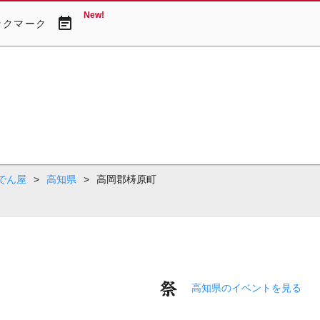
New!
event_note
ックマーク
でん屋
>
高知県
>
高岡郡梼原町
高知県のイベントを見る