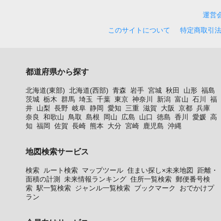
運営
このサイトについて
特定商取引
都道府県から探す
北海道(東部)
北海道(西部)
青森
岩手
宮城
秋田
山形
福島
茨城
栃木
群馬
埼玉
千葉
東京
神奈川
新潟
富山
石川
福
井
山梨
長野
岐阜
静岡
愛知
三重
滋賀
大阪
京都
兵庫
奈良
和歌山
鳥取
島根
岡山
広島
山口
徳島
香川
愛媛
高
知
福岡
佐賀
長崎
熊本
大分
宮崎
鹿児島
沖縄
地図検索サービス
検索
ルート検索
マップツール
住まい探し×未来地図
距離・
面積の計測
未来情報ランキング
住所一覧検索
郵便番号検
索
駅一覧検索
ジャンル一覧検索
ブックマーク
おでかけプ
ラン