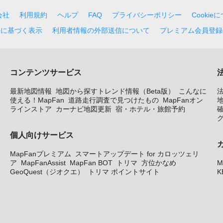
会社
利用規約
ヘルプ
FAQ
プライバシーポリシー
Cookie
法に基づく表示
利用者情報の外部送信について
プレミアム会員登録
コンテンツサービス
最新地図情報
地図から探すトレンド情報（Beta版）
こんなに
使える！MapFan
道路走行調査で見つけたもの
MapFanオン
地
ラインストア
カーナビ地図更新
宿・ホテル・旅館予約
個人向けサービス
MapFanプレミアム
スマートアップデート for カロッツェリ
ア
MapFanAssist
MapFan BOT
トリマ
方位かなめ
M
GeoQuest（ジオクエ）
トリマ ポイントサイト
K