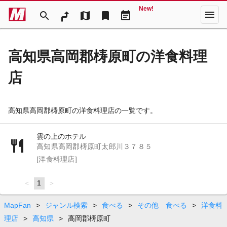
New!
menu
search
map
bookmark
event_note
高知県高岡郡梼原町の洋食料理
店
高知県高岡郡梼原町の洋食料理店の一覧です。
雲の上のホテル
高知県高岡郡梼原町太郎川３７８５
[洋食料理店]
page
You're
1
page
on
page
MapFan
>
ジャンル検索
>
食べる
>
その他 食べる
>
洋食料
理店
>
高知県
>
高岡郡梼原町