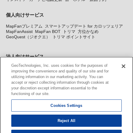
個人向けサービス
MapFanプレミアム
スマートアップデート for カロッツェリア
MapFanAssist
MapFan BOT
トリマ
方位かなめ
GeoQuest（ジオクエ）
トリマ ポイントサイト
法人向けサービス
GeoTechnologies, Inc. uses cookies for the purposes of
法人向け地図・位置情報サービス
WEBサイト・システム向け地
improving the convenience and quality of our site and for
図API
Windows PC向け地図開発キット
MapFan DB
住所確認
utilizing information in our marketing activity. You can
サービス
MAP WORLD+
トリマ広告
Geo-Research
スグロ
accept or reject collecting information through cookies at
ジ
your discretion except information essential to the
functioning of our site.
カーナビ地図更新サービス
Cookies Settings
MapFan スマートメンバーズ
カロッツェリア地図割プラス
KENWOOD MapFan Club
Reject All