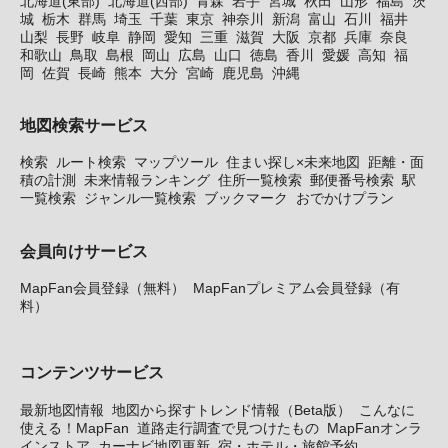
北海道(東部)
北海道(西部)
青森
岩手
宮城
秋田
山形
福島
茨
城
栃木
群馬
埼玉
千葉
東京
神奈川
新潟
富山
石川
福井
山梨
長野
岐阜
静岡
愛知
三重
滋賀
大阪
京都
兵庫
奈良
和歌山
鳥取
島根
岡山
広島
山口
徳島
香川
愛媛
高知
福
岡
佐賀
長崎
熊本
大分
宮崎
鹿児島
沖縄
地図検索サービス
検索
ルート検索
マップツール
住まい探し×未来地図
距離・面
積の計測
未来情報ランキング
住所一覧検索
郵便番号検索
駅
一覧検索
ジャンル一覧検索
ブックマーク
おでかけプラン
会員向けサービス
MapFan会員登録（無料）
MapFanプレミアム会員登録（有
料）
コンテンツサービス
最新地図情報
地図から探すトレンド情報（Beta版）
こんなに
使える！MapFan
道路走行調査で見つけたもの
MapFanオンラ
インストア
カーナビ地図更新
宿・ホテル・旅館予約