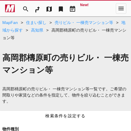
New!
menu
search
map
bookmark
event_note
MapFan
>
住まい探し
>
売りビル・ 一棟売マンション等
>
地
域から探す
>
高知県
>
高岡郡檮原町の売りビル・ 一棟売マンシ
ョン等
高岡郡檮原町の売りビル・ 一棟売
マンション等
高岡郡檮原町の売りビル・ 一棟売マンション等一覧です。ご希望の
間取りや家賃などの条件を指定して、物件を絞り込むことができま
す。
検索条件を設定する
物件種別