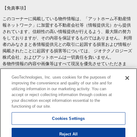
【免責事項】
このコーナーに掲載している物件情報は、「アットホーム不動産情
報ネットワーク」に加盟する不動産会社等（情報提供元）から提供
されています。信頼性の高い情報提供が行えるよう、最大限の努力
をしておりますが、その内容を保証するものではありません。 利用
者のみなさまと各情報提供元との取引に起因する損害および情報が
掲載されたことに起因する損害等については、 ジオテクノロジーズ
株式会社、およびアットホームは一切責任を負いません。
各物件情報の内容や画像等はすべて現況を優先させていただきま
す。
お取引等（お取引の準備、資金調達等を含みます）の際には、内容
GeoTechnologies, Inc. uses cookies for the purposes of
や契約条件等について、 各情報提供元より十分な説明を受け、ご自
improving the convenience and quality of our site and for
utilizing information in our marketing activity. You can
身でご確認の上、判断してください。
accept or reject collecting information through cookies at
このコーナーへの物件情報のご掲載、その他不動産業務ソリューシ
your discretion except information essential to the
ョン等についての不動産会社様のお問合せは
こちら
からお願いいた
functioning of our site.
します。
Cookies Settings
Reject All
Copyright(c) At Home Co.,Ltd. このサイトに掲載している情報の無断転載を禁止します。著作権