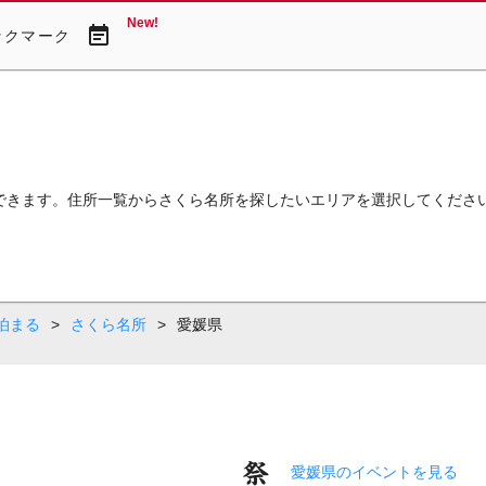
New!
event_note
ックマーク
できます。住所一覧からさくら名所を探したいエリアを選択してくださ
泊まる
>
さくら名所
>
愛媛県
愛媛県のイベントを見る