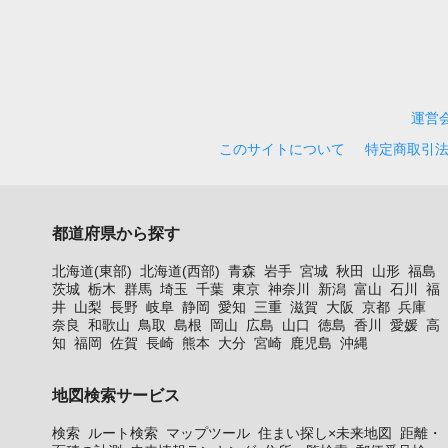
運営
このサイトについて
特定商取引
都道府県から探す
北海道(東部)
北海道(西部)
青森
岩手
宮城
秋田
山形
福島
茨城
栃木
群馬
埼玉
千葉
東京
神奈川
新潟
富山
石川
福
井
山梨
長野
岐阜
静岡
愛知
三重
滋賀
大阪
京都
兵庫
奈良
和歌山
鳥取
島根
岡山
広島
山口
徳島
香川
愛媛
高
知
福岡
佐賀
長崎
熊本
大分
宮崎
鹿児島
沖縄
地図検索サービス
検索
ルート検索
マップツール
住まい探し×未来地図
距離・