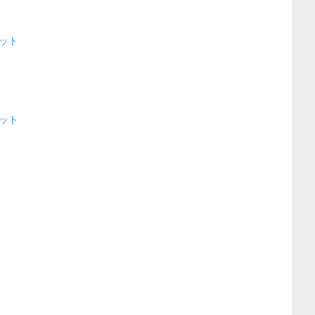
ット
ット