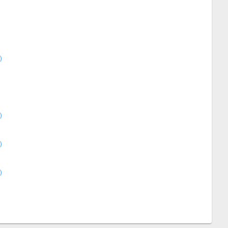
）
）
）
）