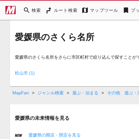
search
map
bookmark
検索
ルート検索
マップツール
ブ
愛媛県のさくら名所
愛媛県のさくら名所をさらに市区町村で絞り込んで探すことが
松山市 (1)
MapFan
>
ジャンル検索
>
遊ぶ・泊まる
>
その他 遊ぶ・
愛媛県の未来情報を見る
愛媛県の開店・閉店を見る