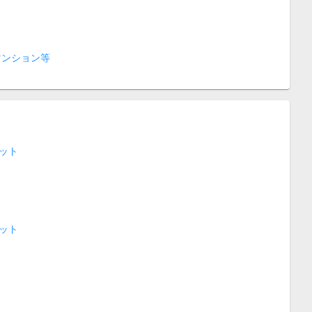
マンション等
ット
ット