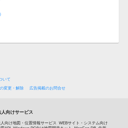
）
について
の変更・解除
広告掲載のお問合せ
法人向けサービス
法人向け地図・位置情報サービス
WEBサイト・システム向け
図API
Windows PC向け地図開発キット
MapFan DB
住所