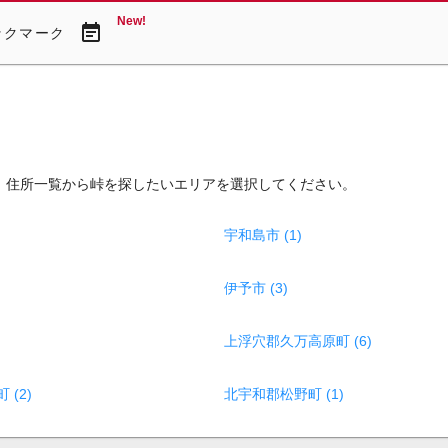
New!
event_note
ックマーク
。住所一覧から峠を探したいエリアを選択してください。
宇和島市 (1)
伊予市 (3)
上浮穴郡久万高原町 (6)
(2)
北宇和郡松野町 (1)