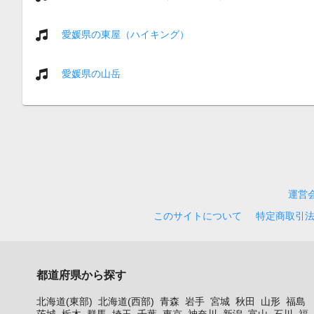
愛媛県の東屋（ハイキング）
愛媛県の山岳
運営
このサイトについて
特定商取引
都道府県から探す
北海道(東部)
北海道(西部)
青森
岩手
宮城
秋田
山形
福島
茨城
栃木
群馬
埼玉
千葉
東京
神奈川
新潟
富山
石川
福