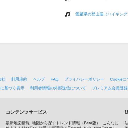
愛媛県の登山届（ハイキング
会社
利用規約
ヘルプ
FAQ
プライバシーポリシー
Cookie
法に基づく表示
利用者情報の外部送信について
プレミアム会員登録
コンテンツサービス
最新地図情報
地図から探すトレンド情報（Beta版）
こんなに
使える！MapFan
道路走行調査で見つけたもの
MapFanオン
地