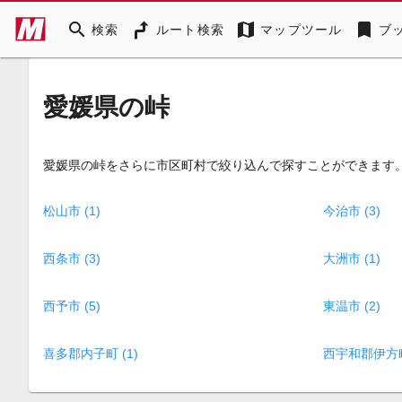
search
map
bookmark
検索
ルート検索
マップツール
ブ
愛媛県の峠
愛媛県の峠をさらに市区町村で絞り込んで探すことができます
松山市 (1)
今治市 (3)
西条市 (3)
大洲市 (1)
西予市 (5)
東温市 (2)
喜多郡内子町 (1)
西宇和郡伊方町 