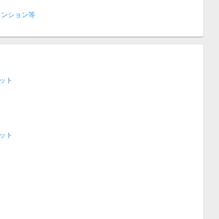
マンション等
ット
ット