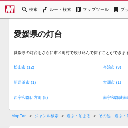
search
map
bookmark
検索
ルート検索
マップツール
ブ
愛媛県の灯台
愛媛県の灯台をさらに市区町村で絞り込んで探すことができま
松山市 (12)
今治市 (9)
新居浜市 (1)
大洲市 (1)
西宇和郡伊方町 (5)
南宇和郡愛南町 
MapFan
>
ジャンル検索
>
遊ぶ・泊まる
>
その他 遊ぶ・