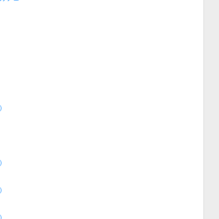
）
）
）
）