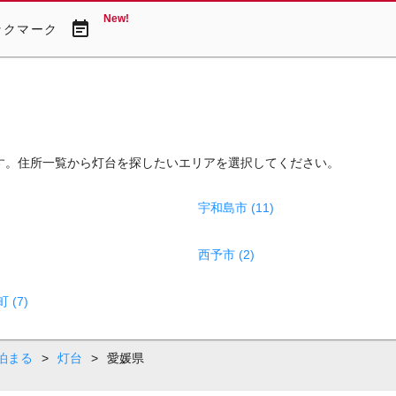
New!
event_note
ックマーク
す。住所一覧から灯台を探したいエリアを選択してください。
宇和島市 (11)
西予市 (2)
(7)
泊まる
>
灯台
>
愛媛県