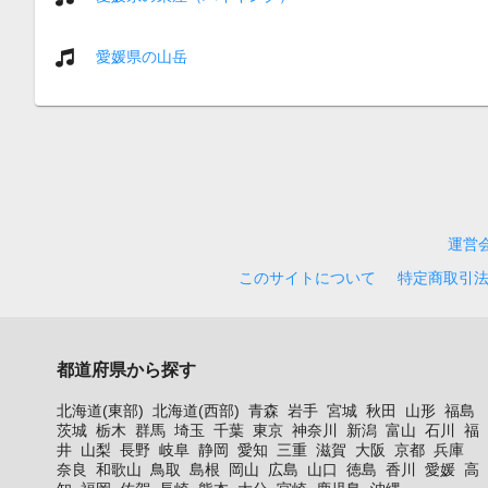
愛媛県の山岳
運営
このサイトについて
特定商取引
都道府県から探す
北海道(東部)
北海道(西部)
青森
岩手
宮城
秋田
山形
福島
茨城
栃木
群馬
埼玉
千葉
東京
神奈川
新潟
富山
石川
福
井
山梨
長野
岐阜
静岡
愛知
三重
滋賀
大阪
京都
兵庫
奈良
和歌山
鳥取
島根
岡山
広島
山口
徳島
香川
愛媛
高