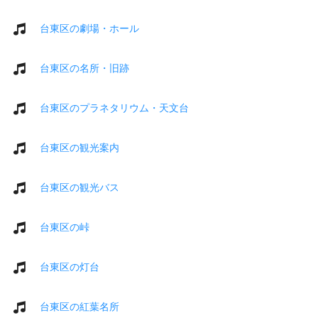
台東区の劇場・ホール
台東区の名所・旧跡
台東区のプラネタリウム・天文台
台東区の観光案内
台東区の観光バス
台東区の峠
台東区の灯台
台東区の紅葉名所