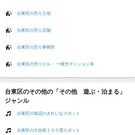
台東区の売り土地
台東区の売り店舗
台東区の売り事務所
台東区の売りビル・ 一棟売マンション等
台東区のその他の「その他 遊ぶ・泊まる」
ジャンル
台東区の海辺のきれいなスポット
台東区の大自然１００選スポット