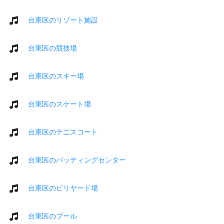
台東区のリゾート施設
台東区の競技場
台東区のスキー場
台東区のスケート場
台東区のテニスコート
台東区のバッティングセンター
台東区のビリヤード場
台東区のプール