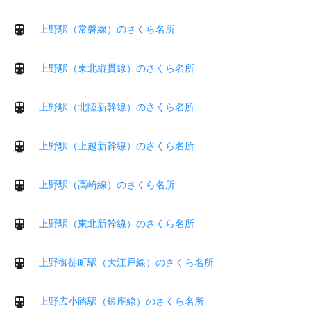
上野駅（常磐線）のさくら名所
上野駅（東北縦貫線）のさくら名所
上野駅（北陸新幹線）のさくら名所
上野駅（上越新幹線）のさくら名所
上野駅（高崎線）のさくら名所
上野駅（東北新幹線）のさくら名所
上野御徒町駅（大江戸線）のさくら名所
上野広小路駅（銀座線）のさくら名所