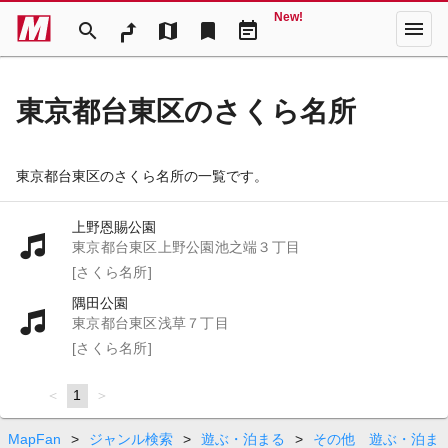
New!
menu
search
map
bookmark
event_note
東京都台東区のさくら名所
東京都台東区のさくら名所の一覧です。
上野恩賜公園
東京都台東区上野公園池之端３丁目
[さくら名所]
隅田公園
東京都台東区浅草７丁目
[さくら名所]
page
You're
1
page
on
page
MapFan
>
ジャンル検索
>
遊ぶ・泊まる
>
その他 遊ぶ・泊ま