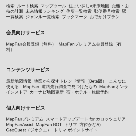
検索
ルート検索
マップツール
住まい探し×未来地図
距離・面
積の計測
未来情報ランキング
住所一覧検索
郵便番号検索
駅
一覧検索
ジャンル一覧検索
ブックマーク
おでかけプラン
会員向けサービス
MapFan会員登録（無料）
MapFanプレミアム会員登録（有
料）
コンテンツサービス
最新地図情報
地図から探すトレンド情報（Beta版）
こんなに
使える！MapFan
道路走行調査で見つけたもの
MapFanオンラ
インストア
カーナビ地図更新
宿・ホテル・旅館予約
個人向けサービス
MapFanプレミアム
スマートアップデート for カロッツェリア
MapFanAssist
MapFan BOT
トリマ
方位かなめ
GeoQuest（ジオクエ）
トリマ ポイントサイト