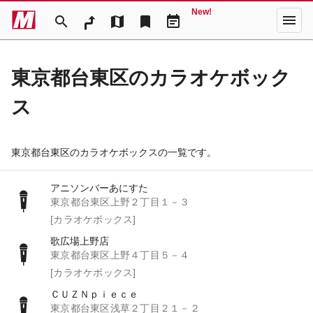
New!
menu
search
map
bookmark
event_note
東京都台東区のカラオケボック
ス
東京都台東区のカラオケボックスの一覧です。
アニソンバーあにすた
東京都台東区上野２丁目１－３
[カラオケボックス]
歌広場上野店
東京都台東区上野４丁目５－４
[カラオケボックス]
ＣＵＺＮｐｉｅｃｅ
東京都台東区浅草２丁目２１－２