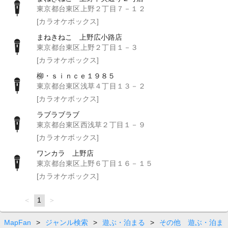
東京都台東区上野２丁目７－１２
[カラオケボックス]
まねきねこ 上野広小路店
東京都台東区上野２丁目１－３
[カラオケボックス]
柳・ｓｉｎｃｅ１９８５
東京都台東区浅草４丁目１３－２
[カラオケボックス]
ラブラブラブ
東京都台東区西浅草２丁目１－９
[カラオケボックス]
ワンカラ 上野店
東京都台東区上野６丁目１６－１５
[カラオケボックス]
page
You're
1
page
on
page
MapFan
>
ジャンル検索
>
遊ぶ・泊まる
>
その他 遊ぶ・泊ま