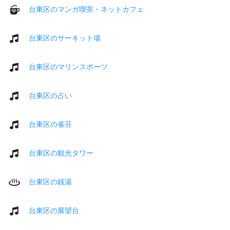
台東区のマンガ喫茶・ネットカフェ
台東区のサーキット場
台東区のマリンスポーツ
台東区の占い
台東区の雀荘
台東区の観光タワー
台東区の銭湯
台東区の展望台