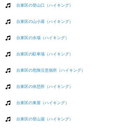
台東区の登山口（ハイキング）
台東区の山小屋（ハイキング）
台東区の水場（ハイキング）
台東区の駐車場（ハイキング）
台東区の危険注意個所（ハイキング）
台東区の休憩所（ハイキング）
台東区の東屋（ハイキング）
台東区の登山届（ハイキング）