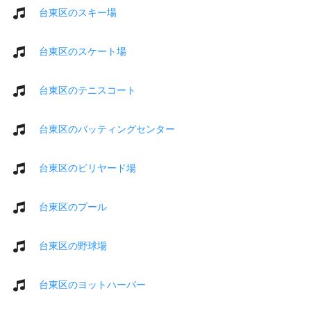
台東区のスキー場
台東区のスケート場
台東区のテニスコート
台東区のバッティングセンター
台東区のビリヤード場
台東区のプール
台東区の野球場
台東区のヨットハーバー