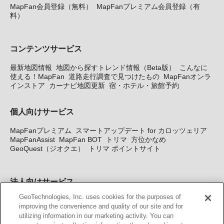
MapFan会員登録（無料）
MapFanプレミアム会員登録（有
料）
コンテンツサービス
最新地図情報
地図から探すトレンド情報（Beta版）
こんなに
使える！MapFan
道路走行調査で見つけたもの
MapFanオンラ
インストア
カーナビ地図更新
宿・ホテル・旅館予約
個人向けサービス
MapFanプレミアム
スマートアップデート for カロッツェリア
MapFanAssist
MapFan BOT
トリマ
方位かなめ
GeoQuest（ジオクエ）
トリマ ポイントサイト
法人向けサービス
GeoTechnologies, Inc. uses cookies for the purposes of
法人向け地図・位置情報サービス
WEBサイト・システム向け地
improving the convenience and quality of our site and for
図API
Windows PC向け地図開発キット
MapFan DB
住所確認
utilizing information in our marketing activity. You can
サービス
MAP WORLD+
トリマ広告
Geo-Research
スグロ