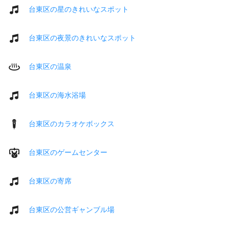
台東区の星のきれいなスポット
台東区の夜景のきれいなスポット
台東区の温泉
台東区の海水浴場
台東区のカラオケボックス
台東区のゲームセンター
台東区の寄席
台東区の公営ギャンブル場