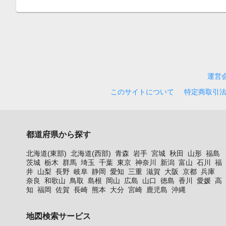
運営
このサイトについて
特定商取引
都道府県から探す
北海道(東部)
北海道(西部)
青森
岩手
宮城
秋田
山形
福島
茨城
栃木
群馬
埼玉
千葉
東京
神奈川
新潟
富山
石川
福
井
山梨
長野
岐阜
静岡
愛知
三重
滋賀
大阪
京都
兵庫
奈良
和歌山
鳥取
島根
岡山
広島
山口
徳島
香川
愛媛
高
知
福岡
佐賀
長崎
熊本
大分
宮崎
鹿児島
沖縄
地図検索サービス