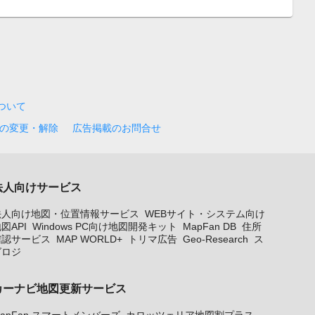
について
の変更・解除
広告掲載のお問合せ
法人向けサービス
法人向け地図・位置情報サービス
WEBサイト・システム向け
図API
Windows PC向け地図開発キット
MapFan DB
住所
確認サービス
MAP WORLD+
トリマ広告
Geo-Research
ス
グロジ
カーナビ地図更新サービス
apFan スマートメンバーズ
カロッツェリア地図割プラス