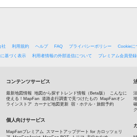
会社
利用規約
ヘルプ
FAQ
プライバシーポリシー
Cookie
法に基づく表示
利用者情報の外部送信について
プレミアム会員登録
コンテンツサービス
最新地図情報
地図から探すトレンド情報（Beta版）
こんなに
使える！MapFan
道路走行調査で見つけたもの
MapFanオン
地
ラインストア
カーナビ地図更新
宿・ホテル・旅館予約
個人向けサービス
MapFanプレミアム
スマートアップデート for カロッツェリ
ア
MapFanAssist
MapFan BOT
トリマ
方位かなめ
M