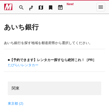
New!
menu
search
map
bookmark
event_note
あいち銀行
あいち銀行を探す地域を都道府県から選択してください。
■【予約できます】レンタカー探すなら絶対これ！［PR］
たびらいレンタカー
関東
東京都 (2)