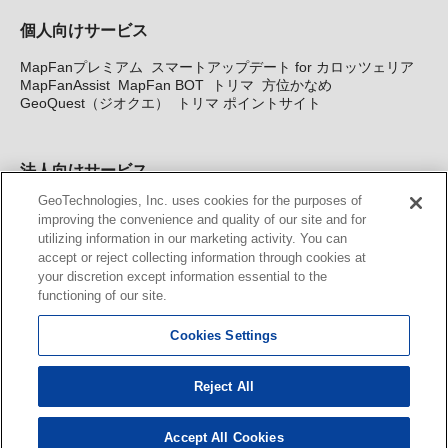
個人向けサービス
MapFanプレミアム
スマートアップデート for カロッツェリア
MapFanAssist
MapFan BOT
トリマ
方位かなめ
GeoQuest（ジオクエ）
トリマ ポイントサイト
法人向けサービス
GeoTechnologies, Inc. uses cookies for the purposes of
法人向け地図・位置情報サービス
WEBサイト・システム向け地
improving the convenience and quality of our site and for
図API
Windows PC向け地図開発キット
MapFan DB
住所確認
utilizing information in our marketing activity. You can
サービス
MAP WORLD+
トリマ広告
Geo-Research
スグロ
accept or reject collecting information through cookies at
ジ
your discretion except information essential to the
functioning of our site.
カーナビ地図更新サービス
Cookies Settings
MapFan スマートメンバーズ
カロッツェリア地図割プラス
KENWOOD MapFan Club
Reject All
Accept All Cookies
© GeoTechnologies, Inc.