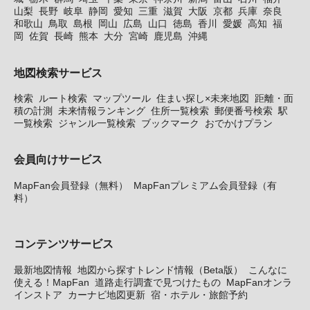
山梨
長野
岐阜
静岡
愛知
三重
滋賀
大阪
京都
兵庫
奈良
和歌山
鳥取
島根
岡山
広島
山口
徳島
香川
愛媛
高知
福
岡
佐賀
長崎
熊本
大分
宮崎
鹿児島
沖縄
地図検索サービス
検索
ルート検索
マップツール
住まい探し×未来地図
距離・面
積の計測
未来情報ランキング
住所一覧検索
郵便番号検索
駅
一覧検索
ジャンル一覧検索
ブックマーク
おでかけプラン
会員向けサービス
MapFan会員登録（無料）
MapFanプレミアム会員登録（有
料）
コンテンツサービス
最新地図情報
地図から探すトレンド情報（Beta版）
こんなに
使える！MapFan
道路走行調査で見つけたもの
MapFanオンラ
インストア
カーナビ地図更新
宿・ホテル・旅館予約