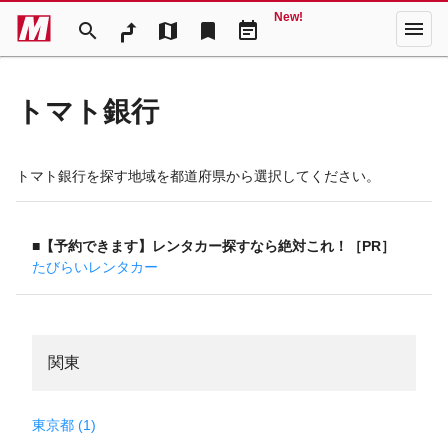
New!
menu
search
map
bookmark
event_note
トマト銀行
トマト銀行を探す地域を都道府県から選択してください。
■【予約できます】レンタカー探すなら絶対これ！［PR］
たびらいレンタカー
関東
東京都 (1)