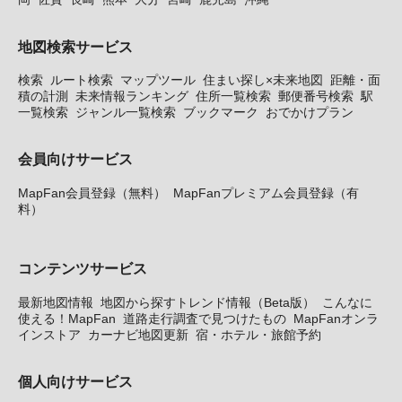
地図検索サービス
検索
ルート検索
マップツール
住まい探し×未来地図
距離・面
積の計測
未来情報ランキング
住所一覧検索
郵便番号検索
駅
一覧検索
ジャンル一覧検索
ブックマーク
おでかけプラン
会員向けサービス
MapFan会員登録（無料）
MapFanプレミアム会員登録（有
料）
コンテンツサービス
最新地図情報
地図から探すトレンド情報（Beta版）
こんなに
使える！MapFan
道路走行調査で見つけたもの
MapFanオンラ
インストア
カーナビ地図更新
宿・ホテル・旅館予約
個人向けサービス