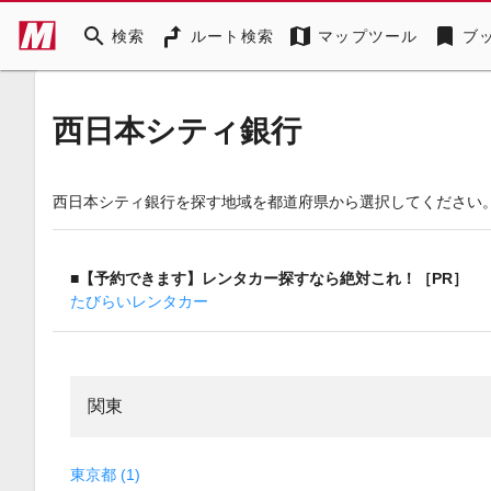
search
map
bookmark
検索
ルート検索
マップツール
ブ
西日本シティ銀行
西日本シティ銀行を探す地域を都道府県から選択してください
■【予約できます】レンタカー探すなら絶対これ！［PR］
たびらいレンタカー
関東
東京都 (1)