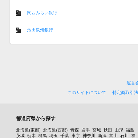
関西みらい銀行
池田泉州銀行
運営
このサイトについて
特定商取引
都道府県から探す
北海道(東部)
北海道(西部)
青森
岩手
宮城
秋田
山形
福島
茨城
栃木
群馬
埼玉
千葉
東京
神奈川
新潟
富山
石川
福