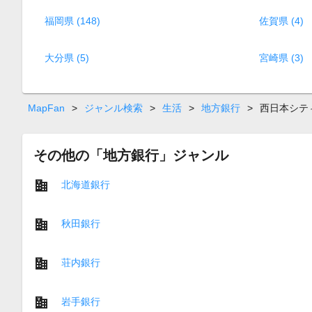
福岡県 (148)
佐賀県 (4)
大分県 (5)
宮崎県 (3)
MapFan
>
ジャンル検索
>
生活
>
地方銀行
>
西日本シテ
その他の「地方銀行」ジャンル
北海道銀行
秋田銀行
荘内銀行
岩手銀行