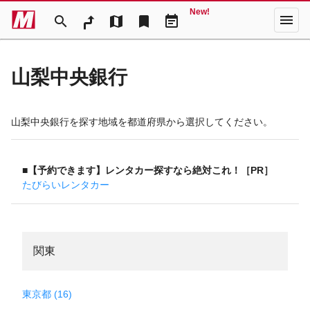
New!
menu
search
map
bookmark
event_note
山梨中央銀行
山梨中央銀行を探す地域を都道府県から選択してください。
■【予約できます】レンタカー探すなら絶対これ！［PR］
たびらいレンタカー
関東
東京都 (16)