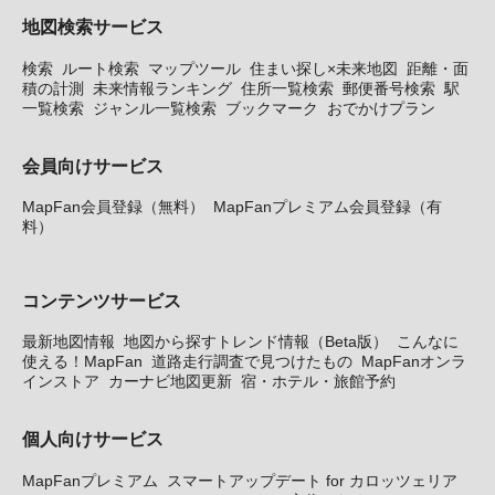
地図検索サービス
検索
ルート検索
マップツール
住まい探し×未来地図
距離・面
積の計測
未来情報ランキング
住所一覧検索
郵便番号検索
駅
一覧検索
ジャンル一覧検索
ブックマーク
おでかけプラン
会員向けサービス
MapFan会員登録（無料）
MapFanプレミアム会員登録（有
料）
コンテンツサービス
最新地図情報
地図から探すトレンド情報（Beta版）
こんなに
使える！MapFan
道路走行調査で見つけたもの
MapFanオンラ
インストア
カーナビ地図更新
宿・ホテル・旅館予約
個人向けサービス
MapFanプレミアム
スマートアップデート for カロッツェリア