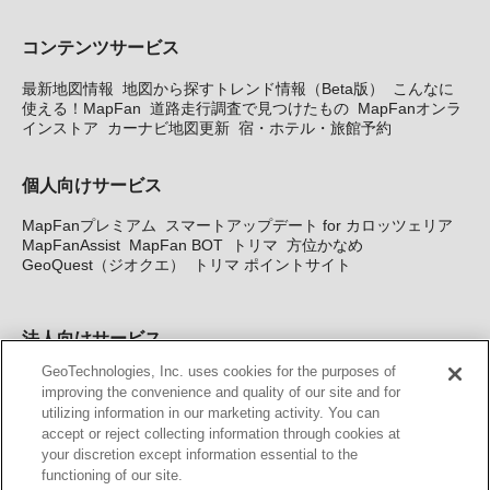
コンテンツサービス
最新地図情報
地図から探すトレンド情報（Beta版）
こんなに
使える！MapFan
道路走行調査で見つけたもの
MapFanオンラ
インストア
カーナビ地図更新
宿・ホテル・旅館予約
個人向けサービス
MapFanプレミアム
スマートアップデート for カロッツェリア
MapFanAssist
MapFan BOT
トリマ
方位かなめ
GeoQuest（ジオクエ）
トリマ ポイントサイト
法人向けサービス
GeoTechnologies, Inc. uses cookies for the purposes of
法人向け地図・位置情報サービス
WEBサイト・システム向け地
improving the convenience and quality of our site and for
図API
Windows PC向け地図開発キット
MapFan DB
住所確認
utilizing information in our marketing activity. You can
サービス
MAP WORLD+
トリマ広告
Geo-Research
スグロ
accept or reject collecting information through cookies at
ジ
your discretion except information essential to the
functioning of our site.