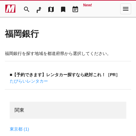
New!
menu
search
map
bookmark
event_note
福岡銀行
福岡銀行を探す地域を都道府県から選択してください。
■【予約できます】レンタカー探すなら絶対これ！［PR］
たびらいレンタカー
関東
東京都 (1)