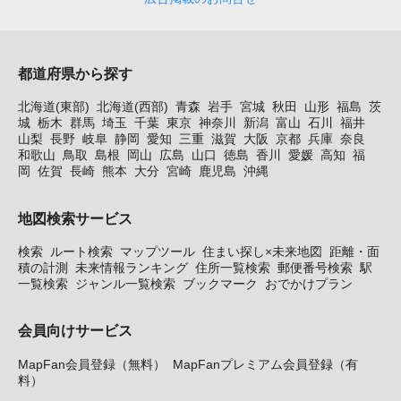
都道府県から探す
北海道(東部)
北海道(西部)
青森
岩手
宮城
秋田
山形
福島
茨
城
栃木
群馬
埼玉
千葉
東京
神奈川
新潟
富山
石川
福井
山梨
長野
岐阜
静岡
愛知
三重
滋賀
大阪
京都
兵庫
奈良
和歌山
鳥取
島根
岡山
広島
山口
徳島
香川
愛媛
高知
福
岡
佐賀
長崎
熊本
大分
宮崎
鹿児島
沖縄
地図検索サービス
検索
ルート検索
マップツール
住まい探し×未来地図
距離・面
積の計測
未来情報ランキング
住所一覧検索
郵便番号検索
駅
一覧検索
ジャンル一覧検索
ブックマーク
おでかけプラン
会員向けサービス
MapFan会員登録（無料）
MapFanプレミアム会員登録（有
料）