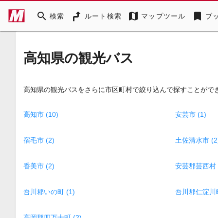
search
map
bookmark
検索
ルート検索
マップツール
ブ
高知県の観光バス
高知県の観光バスをさらに市区町村で絞り込んで探すことがで
高知市 (10)
安芸市 (1)
宿毛市 (2)
土佐清水市 (2
香美市 (2)
安芸郡芸西村 (
吾川郡いの町 (1)
吾川郡仁淀川町 
高岡郡四万十町 (2)