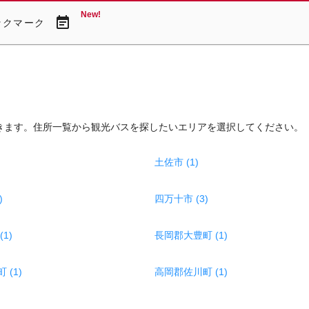
New!
event_note
ックマーク
きます。住所一覧から観光バスを探したいエリアを選択してください。
土佐市 (1)
)
四万十市 (3)
1)
長岡郡大豊町 (1)
(1)
高岡郡佐川町 (1)