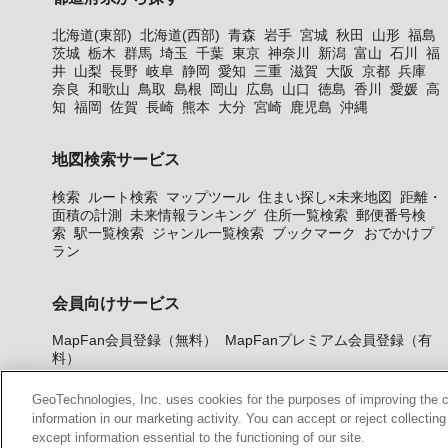
北海道(東部)
北海道(西部)
青森
岩手
宮城
秋田
山形
福島
茨城
栃木
群馬
埼玉
千葉
東京
神奈川
新潟
富山
石川
福
井
山梨
長野
岐阜
静岡
愛知
三重
滋賀
大阪
京都
兵庫
奈良
和歌山
鳥取
島根
岡山
広島
山口
徳島
香川
愛媛
高
知
福岡
佐賀
長崎
熊本
大分
宮崎
鹿児島
沖縄
地図検索サービス
検索
ルート検索
マップツール
住まい探し×未来地図
距離・
面積の計測
未来情報ランキング
住所一覧検索
郵便番号検
索
駅一覧検索
ジャンル一覧検索
ブックマーク
おでかけプ
ラン
会員向けサービス
MapFan会員登録（無料）
MapFanプレミアム会員登録（有
料）
GeoTechnologies, Inc. uses cookies for the purposes of improving the con
information in our marketing activity. You can accept or reject collectin
except information essential to the functioning of our site.