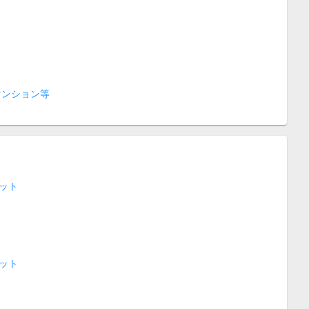
マンション等
ット
ット