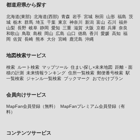
都道府県から探す
北海道(東部)
北海道(西部)
青森
岩手
宮城
秋田
山形
福島
茨
城
栃木
群馬
埼玉
千葉
東京
神奈川
新潟
富山
石川
福井
山梨
長野
岐阜
静岡
愛知
三重
滋賀
大阪
京都
兵庫
奈良
和歌山
鳥取
島根
岡山
広島
山口
徳島
香川
愛媛
高知
福
岡
佐賀
長崎
熊本
大分
宮崎
鹿児島
沖縄
地図検索サービス
検索
ルート検索
マップツール
住まい探し×未来地図
距離・面
積の計測
未来情報ランキング
住所一覧検索
郵便番号検索
駅
一覧検索
ジャンル一覧検索
ブックマーク
おでかけプラン
会員向けサービス
MapFan会員登録（無料）
MapFanプレミアム会員登録（有
料）
コンテンツサービス