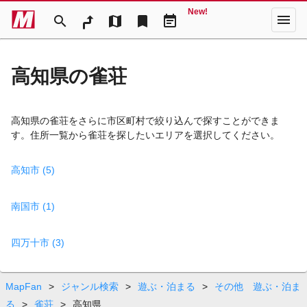
New!
menu
search
map
bookmark
event_note
高知県の雀荘
高知県の雀荘をさらに市区町村で絞り込んで探すことができま
す。住所一覧から雀荘を探したいエリアを選択してください。
高知市 (5)
南国市 (1)
四万十市 (3)
MapFan
>
ジャンル検索
>
遊ぶ・泊まる
>
その他 遊ぶ・泊ま
る
>
雀荘
>
高知県