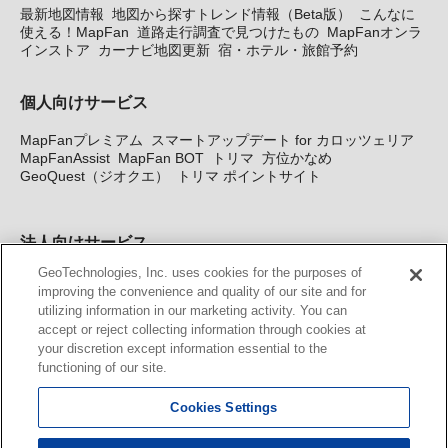
最新地図情報
地図から探すトレンド情報（Beta版）
こんなに
使える！MapFan
道路走行調査で見つけたもの
MapFanオンラ
インストア
カーナビ地図更新
宿・ホテル・旅館予約
個人向けサービス
MapFanプレミアム
スマートアップデート for カロッツェリア
MapFanAssist
MapFan BOT
トリマ
方位かなめ
GeoQuest（ジオクエ）
トリマ ポイントサイト
法人向けサービス
GeoTechnologies, Inc. uses cookies for the purposes of
法人向け地図・位置情報サービス
WEBサイト・システム向け地
improving the convenience and quality of our site and for
図API
Windows PC向け地図開発キット
MapFan DB
住所確認
utilizing information in our marketing activity. You can
サービス
MAP WORLD+
トリマ広告
Geo-Research
スグロ
accept or reject collecting information through cookies at
ジ
your discretion except information essential to the
functioning of our site.
カーナビ地図更新サービス
Cookies Settings
MapFan スマートメンバーズ
カロッツェリア地図割プラス
KENWOOD MapFan Club