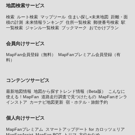
地図検索サービス
検索
ルート検索
マップツール
住まい探し×未来地図
距離・面
積の計測
未来情報ランキング
住所一覧検索
郵便番号検索
駅
一覧検索
ジャンル一覧検索
ブックマーク
おでかけプラン
会員向けサービス
MapFan会員登録（無料）
MapFanプレミアム会員登録（有
料）
コンテンツサービス
最新地図情報
地図から探すトレンド情報（Beta版）
こんなに
使える！MapFan
道路走行調査で見つけたもの
MapFanオンラ
インストア
カーナビ地図更新
宿・ホテル・旅館予約
個人向けサービス
MapFanプレミアム
スマートアップデート for カロッツェリア
MapFanAssist
MapFan BOT
トリマ
方位かなめ