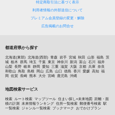
特定商取引法に基づく表示
利用者情報の外部送信について
プレミアム会員登録の変更・解除
広告掲載のお問合せ
都道府県から探す
北海道(東部)
北海道(西部)
青森
岩手
宮城
秋田
山形
福島
茨
城
栃木
群馬
埼玉
千葉
東京
神奈川
新潟
富山
石川
福井
山梨
長野
岐阜
静岡
愛知
三重
滋賀
大阪
京都
兵庫
奈良
和歌山
鳥取
島根
岡山
広島
山口
徳島
香川
愛媛
高知
福
岡
佐賀
長崎
熊本
大分
宮崎
鹿児島
沖縄
地図検索サービス
検索
ルート検索
マップツール
住まい探し×未来地図
距離・面
積の計測
未来情報ランキング
住所一覧検索
郵便番号検索
駅
一覧検索
ジャンル一覧検索
ブックマーク
おでかけプラン