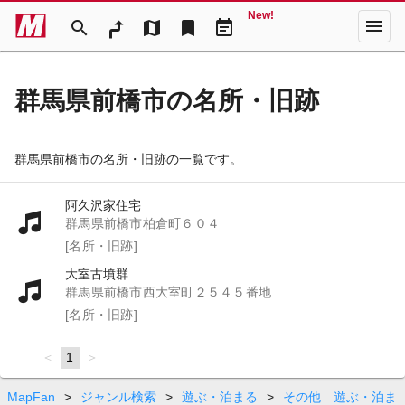
New!
menu
search
map
bookmark
event_note
群馬県前橋市の名所・旧跡
群馬県前橋市の名所・旧跡の一覧です。
阿久沢家住宅
群馬県前橋市柏倉町６０４
[名所・旧跡]
大室古墳群
群馬県前橋市西大室町２５４５番地
[名所・旧跡]
page
You're
1
page
on
page
MapFan
>
ジャンル検索
>
遊ぶ・泊まる
>
その他 遊ぶ・泊ま