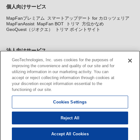
個人向けサービス
MapFanプレミアム
スマートアップデート for カロッツェリア
MapFanAssist
MapFan BOT
トリマ
方位かなめ
GeoQuest（ジオクエ）
トリマ ポイントサイト
法人向けサービス
GeoTechnologies, Inc. uses cookies for the purposes of
法人向け地図・位置情報サービス
WEBサイト・システム向け地
improving the convenience and quality of our site and for
図API
Windows PC向け地図開発キット
MapFan DB
住所確認
utilizing information in our marketing activity. You can
サービス
MAP WORLD+
トリマ広告
Geo-Research
スグロ
accept or reject collecting information through cookies at
ジ
your discretion except information essential to the
functioning of our site.
カーナビ地図更新サービス
Cookies Settings
MapFan スマートメンバーズ
カロッツェリア地図割プラス
KENWOOD MapFan Club
Reject All
Accept All Cookies
© GeoTechnologies, Inc.