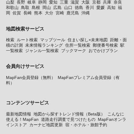
山梨
長野
岐阜
静岡
愛知
三重
滋賀
大阪
京都
兵庫
奈良
和歌山
鳥取
島根
岡山
広島
山口
徳島
香川
愛媛
高知
福
岡
佐賀
長崎
熊本
大分
宮崎
鹿児島
沖縄
地図検索サービス
検索
ルート検索
マップツール
住まい探し×未来地図
距離・面
積の計測
未来情報ランキング
住所一覧検索
郵便番号検索
駅
一覧検索
ジャンル一覧検索
ブックマーク
おでかけプラン
会員向けサービス
MapFan会員登録（無料）
MapFanプレミアム会員登録（有
料）
コンテンツサービス
最新地図情報
地図から探すトレンド情報（Beta版）
こんなに
使える！MapFan
道路走行調査で見つけたもの
MapFanオンラ
インストア
カーナビ地図更新
宿・ホテル・旅館予約