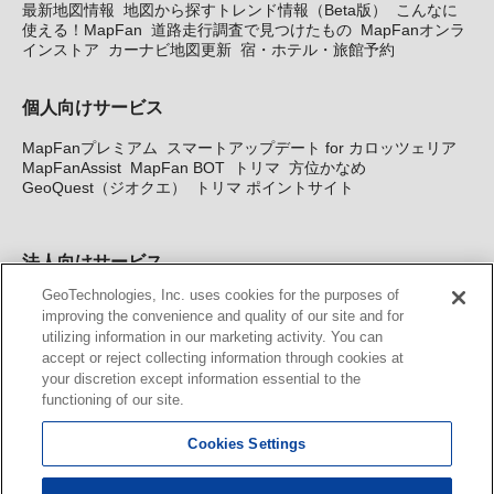
最新地図情報
地図から探すトレンド情報（Beta版）
こんなに
使える！MapFan
道路走行調査で見つけたもの
MapFanオンラ
インストア
カーナビ地図更新
宿・ホテル・旅館予約
個人向けサービス
MapFanプレミアム
スマートアップデート for カロッツェリア
MapFanAssist
MapFan BOT
トリマ
方位かなめ
GeoQuest（ジオクエ）
トリマ ポイントサイト
法人向けサービス
GeoTechnologies, Inc. uses cookies for the purposes of
法人向け地図・位置情報サービス
WEBサイト・システム向け地
improving the convenience and quality of our site and for
図API
Windows PC向け地図開発キット
MapFan DB
住所確認
utilizing information in our marketing activity. You can
サービス
MAP WORLD+
トリマ広告
Geo-Research
スグロ
accept or reject collecting information through cookies at
ジ
your discretion except information essential to the
functioning of our site.
カーナビ地図更新サービス
Cookies Settings
MapFan スマートメンバーズ
カロッツェリア地図割プラス
KENWOOD MapFan Club