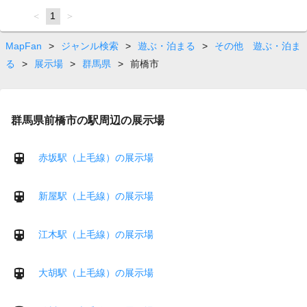
page
You're
1
page
on
page
MapFan
>
ジャンル検索
>
遊ぶ・泊まる
>
その他 遊ぶ・泊ま
る
>
展示場
>
群馬県
>
前橋市
群馬県前橋市の駅周辺の展示場
赤坂駅（上毛線）の展示場
新屋駅（上毛線）の展示場
江木駅（上毛線）の展示場
大胡駅（上毛線）の展示場