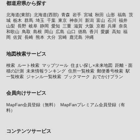
都道府県から探す
北海道(東部)
北海道(西部)
青森
岩手
宮城
秋田
山形
福島
茨
城
栃木
群馬
埼玉
千葉
東京
神奈川
新潟
富山
石川
福井
山梨
長野
岐阜
静岡
愛知
三重
滋賀
大阪
京都
兵庫
奈良
和歌山
鳥取
島根
岡山
広島
山口
徳島
香川
愛媛
高知
福
岡
佐賀
長崎
熊本
大分
宮崎
鹿児島
沖縄
地図検索サービス
検索
ルート検索
マップツール
住まい探し×未来地図
距離・面
積の計測
未来情報ランキング
住所一覧検索
郵便番号検索
駅
一覧検索
ジャンル一覧検索
ブックマーク
おでかけプラン
会員向けサービス
MapFan会員登録（無料）
MapFanプレミアム会員登録（有
料）
コンテンツサービス