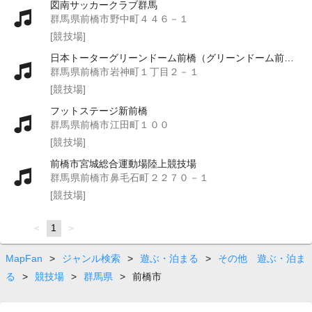
図南サッカークラブ群馬
群馬県前橋市野中町４４６－１
[競技場]
日本トーターグリーンドーム前橋（グリーンドーム前橋）
群馬県前橋市岩神町１丁目２－１
[競技場]
フットステージ新前橋
群馬県前橋市江田町１００
[競技場]
前橋市宮城総合運動場陸上競技場
群馬県前橋市鼻毛石町２２７０－１
[競技場]
page
You're
1
page
on
page
MapFan
>
ジャンル検索
>
遊ぶ・泊まる
>
その他 遊ぶ・泊ま
る
>
競技場
>
群馬県
>
前橋市