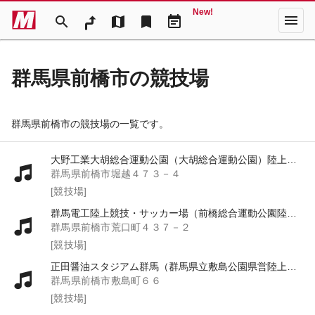
New!
menu
search
map
bookmark
event_note
群馬県前橋市の競技場
群馬県前橋市の競技場の一覧です。
大野工業大胡総合運動公園（大胡総合運動公園）陸上競技・サッカー場
群馬県前橋市堀越４７３－４
[競技場]
群馬電工陸上競技・サッカー場（前橋総合運動公園陸上競技・サッカー場）
群馬県前橋市荒口町４３７－２
[競技場]
正田醤油スタジアム群馬（群馬県立敷島公園県営陸上競技場）
群馬県前橋市敷島町６６
[競技場]