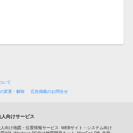
について
の変更・解除
広告掲載のお問合せ
法人向けサービス
法人向け地図・位置情報サービス
WEBサイト・システム向け
図API
Windows PC向け地図開発キット
MapFan DB
住所