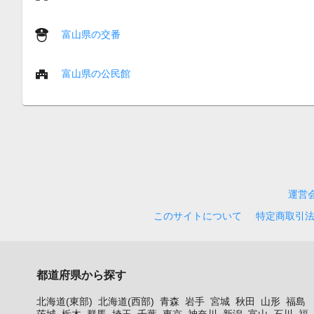
富山県の交番
富山県の公民館
運営
このサイトについて
特定商取引
都道府県から探す
北海道(東部)
北海道(西部)
青森
岩手
宮城
秋田
山形
福島
茨城
栃木
群馬
埼玉
千葉
東京
神奈川
新潟
富山
石川
福