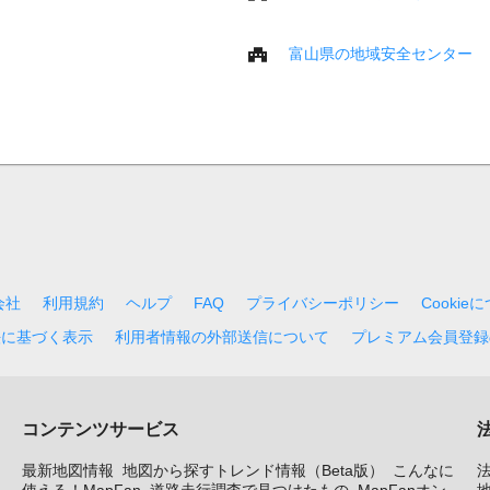
富山県の地域安全センター
会社
利用規約
ヘルプ
FAQ
プライバシーポリシー
Cookie
法に基づく表示
利用者情報の外部送信について
プレミアム会員登録
コンテンツサービス
最新地図情報
地図から探すトレンド情報（Beta版）
こんなに
使える！MapFan
道路走行調査で見つけたもの
MapFanオン
地