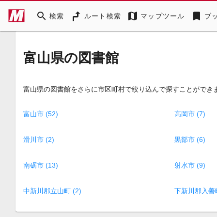
search
map
bookmark
検索
ルート検索
マップツール
ブ
富山県の図書館
富山県の図書館をさらに市区町村で絞り込んで探すことができ
富山市 (52)
高岡市 (7)
滑川市 (2)
黒部市 (6)
南砺市 (13)
射水市 (9)
中新川郡立山町 (2)
下新川郡入善町 