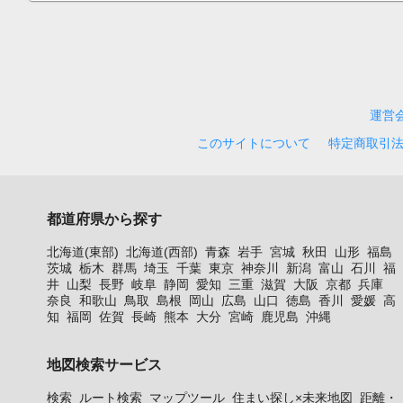
運営
このサイトについて
特定商取引
都道府県から探す
北海道(東部)
北海道(西部)
青森
岩手
宮城
秋田
山形
福島
茨城
栃木
群馬
埼玉
千葉
東京
神奈川
新潟
富山
石川
福
井
山梨
長野
岐阜
静岡
愛知
三重
滋賀
大阪
京都
兵庫
奈良
和歌山
鳥取
島根
岡山
広島
山口
徳島
香川
愛媛
高
知
福岡
佐賀
長崎
熊本
大分
宮崎
鹿児島
沖縄
地図検索サービス
検索
ルート検索
マップツール
住まい探し×未来地図
距離・