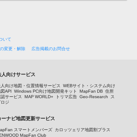
について
の変更・解除
広告掲載のお問合せ
法人向けサービス
法人向け地図・位置情報サービス
WEBサイト・システム向け
図API
Windows PC向け地図開発キット
MapFan DB
住所
確認サービス
MAP WORLD+
トリマ広告
Geo-Research
ス
グロジ
カーナビ地図更新サービス
apFan スマートメンバーズ
カロッツェリア地図割プラス
ENWOOD MapFan Club