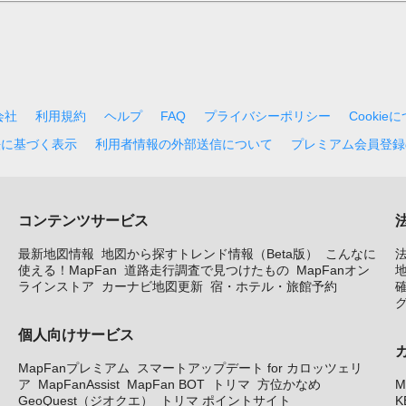
会社
利用規約
ヘルプ
FAQ
プライバシーポリシー
Cookie
法に基づく表示
利用者情報の外部送信について
プレミアム会員登録
コンテンツサービス
最新地図情報
地図から探すトレンド情報（Beta版）
こんなに
使える！MapFan
道路走行調査で見つけたもの
MapFanオン
地
ラインストア
カーナビ地図更新
宿・ホテル・旅館予約
個人向けサービス
MapFanプレミアム
スマートアップデート for カロッツェリ
ア
MapFanAssist
MapFan BOT
トリマ
方位かなめ
M
GeoQuest（ジオクエ）
トリマ ポイントサイト
K