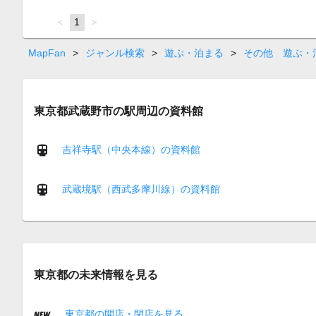
page
You're
1
page
on
page
MapFan
>
ジャンル検索
>
遊ぶ・泊まる
>
その他 遊ぶ・
東京都武蔵野市の駅周辺の資料館
吉祥寺駅（中央本線）の資料館
武蔵境駅（西武多摩川線）の資料館
東京都の未来情報を見る
東京都の開店・閉店を見る