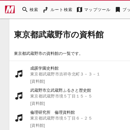
search
map
bookmark
検索
ルート検索
マップツール
ブ
東京都武蔵野市の資料館
東京都武蔵野市の資料館の一覧です。
成蹊学園史料館
東京都武蔵野市吉祥寺北町３－３－１
[資料館]
武蔵野市立武蔵野ふるさと歴史館
東京都武蔵野市境５丁目１５－５
[資料館]
倫理研究所 倫理資料館
東京都武蔵野市境５丁目６－２５
[資料館]