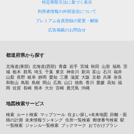
特定商取引法に基づく表示
利用者情報の外部送信について
プレミアム会員登録の変更・解除
広告掲載のお問合せ
都道府県から探す
北海道(東部)
北海道(西部)
青森
岩手
宮城
秋田
山形
福島
茨
城
栃木
群馬
埼玉
千葉
東京
神奈川
新潟
富山
石川
福井
山梨
長野
岐阜
静岡
愛知
三重
滋賀
大阪
京都
兵庫
奈良
和歌山
鳥取
島根
岡山
広島
山口
徳島
香川
愛媛
高知
福
岡
佐賀
長崎
熊本
大分
宮崎
鹿児島
沖縄
地図検索サービス
検索
ルート検索
マップツール
住まい探し×未来地図
距離・面
積の計測
未来情報ランキング
住所一覧検索
郵便番号検索
駅
一覧検索
ジャンル一覧検索
ブックマーク
おでかけプラン