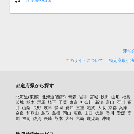
運営
このサイトについて
特定商取引
都道府県から探す
北海道(東部)
北海道(西部)
青森
岩手
宮城
秋田
山形
福島
茨城
栃木
群馬
埼玉
千葉
東京
神奈川
新潟
富山
石川
福
井
山梨
長野
岐阜
静岡
愛知
三重
滋賀
大阪
京都
兵庫
奈良
和歌山
鳥取
島根
岡山
広島
山口
徳島
香川
愛媛
高
知
福岡
佐賀
長崎
熊本
大分
宮崎
鹿児島
沖縄