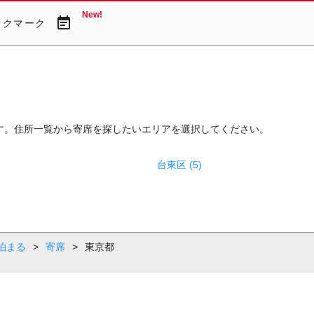
New!
event_note
ックマーク
す。住所一覧から寄席を探したいエリアを選択してください。
台東区 (5)
泊まる
>
寄席
>
東京都