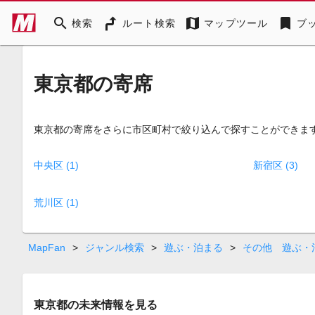
search
map
bookmark
検索
ルート検索
マップツール
ブ
東京都の寄席
東京都の寄席をさらに市区町村で絞り込んで探すことができま
中央区 (1)
新宿区 (3)
荒川区 (1)
MapFan
>
ジャンル検索
>
遊ぶ・泊まる
>
その他 遊ぶ・
東京都の未来情報を見る