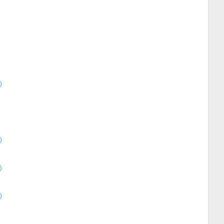
）
）
）
）