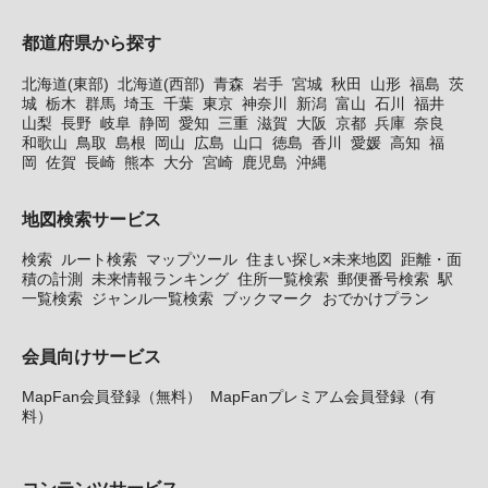
都道府県から探す
北海道(東部)
北海道(西部)
青森
岩手
宮城
秋田
山形
福島
茨
城
栃木
群馬
埼玉
千葉
東京
神奈川
新潟
富山
石川
福井
山梨
長野
岐阜
静岡
愛知
三重
滋賀
大阪
京都
兵庫
奈良
和歌山
鳥取
島根
岡山
広島
山口
徳島
香川
愛媛
高知
福
岡
佐賀
長崎
熊本
大分
宮崎
鹿児島
沖縄
地図検索サービス
検索
ルート検索
マップツール
住まい探し×未来地図
距離・面
積の計測
未来情報ランキング
住所一覧検索
郵便番号検索
駅
一覧検索
ジャンル一覧検索
ブックマーク
おでかけプラン
会員向けサービス
MapFan会員登録（無料）
MapFanプレミアム会員登録（有
料）