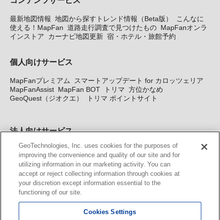
コンテンツサービス
最新地図情報
地図から探すトレンド情報（Beta版）
こんなに
使える！MapFan
道路走行調査で見つけたもの
MapFanオンラ
インストア
カーナビ地図更新
宿・ホテル・旅館予約
個人向けサービス
MapFanプレミアム
スマートアップデート for カロッツェリア
MapFanAssist
MapFan BOT
トリマ
方位かなめ
GeoQuest（ジオクエ）
トリマ ポイントサイト
法人向けサービス
GeoTechnologies, Inc. uses cookies for the purposes of
法人向け地図・位置情報サービス
WEBサイト・システム向け地
improving the convenience and quality of our site and for
図API
Windows PC向け地図開発キット
MapFan DB
住所確認
utilizing information in our marketing activity. You can
サービス
MAP WORLD+
トリマ広告
Geo-Research
スグロ
accept or reject collecting information through cookies at
ジ
your discretion except information essential to the
functioning of our site.
カーナビ地図更新サービス
Cookies Settings
MapFan スマートメンバーズ
カロッツェリア地図割プラス