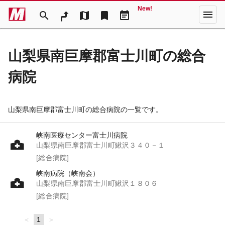
New!
menu
search
map
bookmark
event_note
山梨県南巨摩郡富士川町の総合
病院
山梨県南巨摩郡富士川町の総合病院の一覧です。
峡南医療センター富士川病院
山梨県南巨摩郡富士川町鰍沢３４０－１
[総合病院]
峡南病院（峡南会）
山梨県南巨摩郡富士川町鰍沢１８０６
[総合病院]
page
You're
1
page