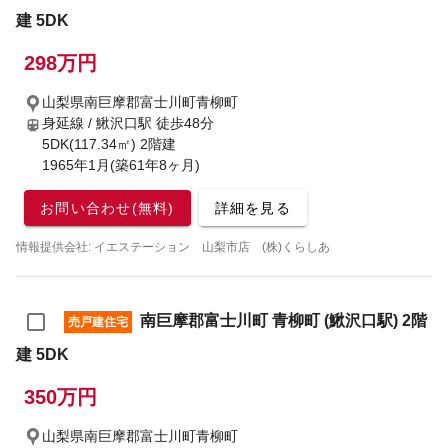
建 5DK
298万円
山梨県南巨摩郡富士川町青柳町
身延線 / 鰍沢口駅
徒歩48分
5DK(117.34㎡) 2階建
1965年1月(築61年8ヶ月)
お問い合わせ(無料)
詳細を見る
情報提供会社: イエステーション 山梨市店 (株)くらしあ
南巨摩郡富士川町 青柳町 (鰍沢口駅) 2階
売戸建住宅
建 5DK
350万円
山梨県南巨摩郡富士川町青柳町