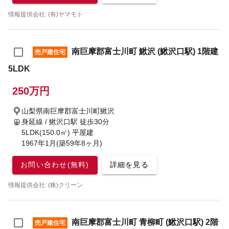
情報提供会社: (有)ヤマモト
南巨摩郡富士川町 鰍沢 (鰍沢口駅) 1階建
売戸建住宅
5LDK
250万円
山梨県南巨摩郡富士川町鰍沢
身延線 / 鰍沢口駅
徒歩30分
5LDK(150.0㎡) 平屋建
1967年1月(築59年8ヶ月)
お問い合わせ(無料)
詳細を見る
情報提供会社: (株)クリーン
南巨摩郡富士川町 青柳町 (鰍沢口駅) 2階
売戸建住宅