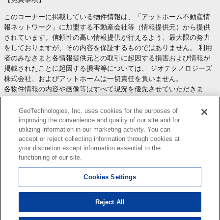
このコーナーに掲載している物件情報は、「アットホーム不動産情
報ネットワーク」に加盟する不動産会社等（情報提供元）から提供
されています。信頼性の高い情報提供が行えるよう、最大限の努力
をしておりますが、その内容を保証するものではありません。 利用
者のみなさまと各情報提供元との取引に起因する損害および情報が
掲載されたことに起因する損害等については、 ジオテクノロジーズ
株式会社、およびアットホームは一切責任を負いません。
各物件情報の内容や画像等はすべて現況を優先させていただきま
す。
お取引等（お取引の準備、資金調達等を含みます）の際には、内容
GeoTechnologies, Inc. uses cookies for the purposes of
や契約条件等について、 各情報提供元より十分な説明を受け、ご自
improving the convenience and quality of our site and for
utilizing information in our marketing activity. You can
身でご確認の上、判断してください。
accept or reject collecting information through cookies at
このコーナーへの物件情報のご掲載、その他不動産業務ソリューシ
your discretion except information essential to the
ョン等についての不動産会社様のお問合せは
こちら
からお願いいた
functioning of our site.
します。
Cookies Settings
Reject All
Copyright(c) At Home Co.,Ltd. このサイトに掲載している情報の無断転載を禁止します。著作権
はアットホーム（株）またはその情報提供者に帰属します。