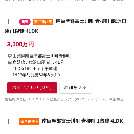
南巨摩郡富士川町 青柳町 (鰍沢口
新着
売戸建住宅
駅) 1階建 4LDK
3,000万円
山梨県南巨摩郡富士川町青柳町
身延線 / 鰍沢口駅
徒歩41分
4LDK(166.46㎡) 平屋建
1993年3月(築33年6ヶ月)
お問い合わせ(無料)
詳細を見る
情報提供会社: ＬＩＸＩＬ不動産ショップ (株)プライムホーム 甲府東店
南巨摩郡富士川町 青柳町 1階建 4LDK
売戸建住宅