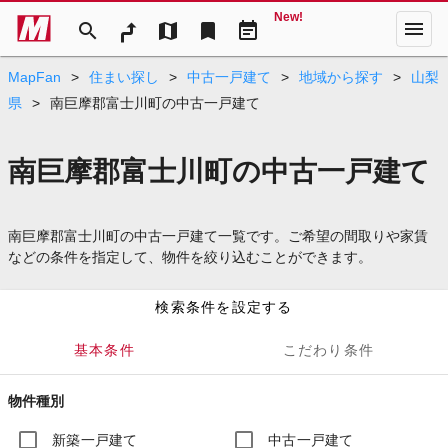
New!
menu
search
map
bookmark
event_note
MapFan
>
住まい探し
>
中古一戸建て
>
地域から探す
>
山梨
県
>
南巨摩郡富士川町の中古一戸建て
南巨摩郡富士川町の中古一戸建て
南巨摩郡富士川町の中古一戸建て一覧です。ご希望の間取りや家賃
などの条件を指定して、物件を絞り込むことができます。
検索条件を設定する
基本条件
こだわり条件
物件種別
新築一戸建て
中古一戸建て