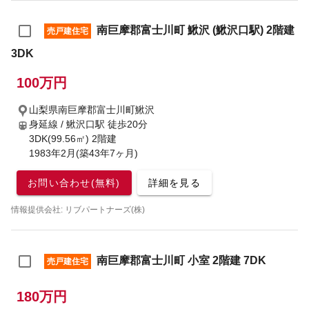
南巨摩郡富士川町 鰍沢 (鰍沢口駅) 2階建
売戸建住宅
3DK
100万円
山梨県南巨摩郡富士川町鰍沢
身延線 / 鰍沢口駅
徒歩20分
3DK(99.56㎡) 2階建
1983年2月(築43年7ヶ月)
お問い合わせ(無料)
詳細を見る
情報提供会社: リブパートナーズ(株)
南巨摩郡富士川町 小室 2階建 7DK
売戸建住宅
180万円