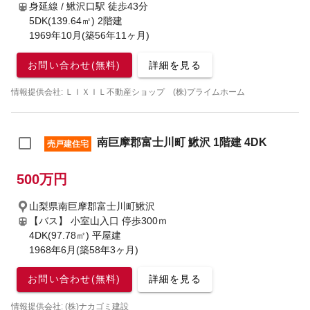
身延線 / 鰍沢口駅
徒歩43分
5DK(139.64㎡) 2階建
1969年10月(築56年11ヶ月)
お問い合わせ(無料)
詳細を見る
情報提供会社: ＬＩＸＩＬ不動産ショップ (株)プライムホーム
南巨摩郡富士川町 鰍沢 1階建 4DK
売戸建住宅
500万円
山梨県南巨摩郡富士川町鰍沢
【バス】 小室山入口 停歩300ｍ
4DK(97.78㎡) 平屋建
1968年6月(築58年3ヶ月)
お問い合わせ(無料)
詳細を見る
情報提供会社: (株)ナカゴミ建設