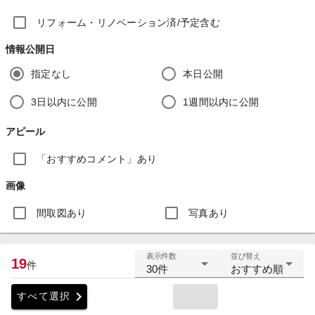
リフォーム・リノベーション済/予定含む
情報公開日
指定なし
本日公開
3日以内に公開
1週間以内に公開
アピール
「おすすめコメント」あり
画像
間取図あり
写真あり
表示件数
並び替え
19
件
30件
おすすめ順
chevron_right
すべて選択