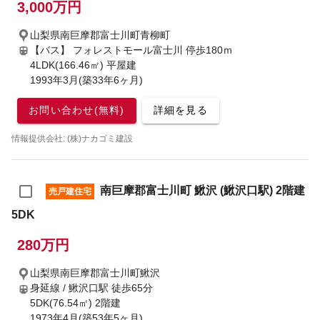
3,000万円
山梨県南巨摩郡富士川町青柳町
【バス】 フォレストモール富士川 停歩180ｍ
4LDK(166.46㎡) 平屋建
1993年3月(築33年6ヶ月)
お問い合わせ(無料)
詳細を見る
情報提供会社: (株)ナカゴミ建設
南巨摩郡富士川町 鰍沢 (鰍沢口駅) 2階建
売戸建住宅
5DK
280万円
山梨県南巨摩郡富士川町鰍沢
身延線 / 鰍沢口駅
徒歩65分
5DK(76.54㎡) 2階建
1973年4月(築53年5ヶ月)