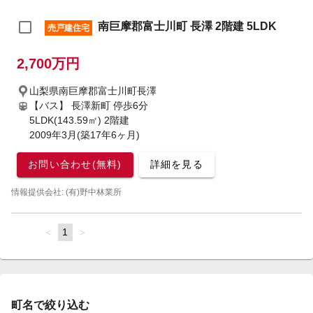
南巨摩郡富士川町 長澤 2階建 5LDK
売戸建住宅
2,700万円
山梨県南巨摩郡富士川町長澤
【バス】 長澤新町 停歩6分
5LDK(143.59㎡) 2階建
2009年3月(築17年6ヶ月)
お問い合わせ(無料)
詳細を見る
情報提供会社: (有)野中林業所
page
You're
1
page
on
page
町名で絞り込む