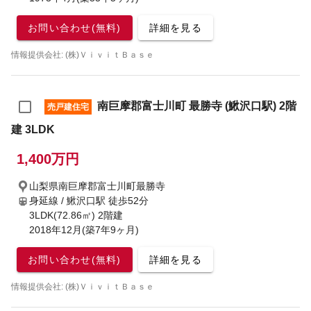
お問い合わせ(無料)
詳細を見る
情報提供会社: (株)ＶｉｖｉｔＢａｓｅ
南巨摩郡富士川町 最勝寺 (鰍沢口駅) 2階
売戸建住宅
建 3LDK
1,400万円
山梨県南巨摩郡富士川町最勝寺
身延線 / 鰍沢口駅
徒歩52分
3LDK(72.86㎡) 2階建
2018年12月(築7年9ヶ月)
お問い合わせ(無料)
詳細を見る
情報提供会社: (株)ＶｉｖｉｔＢａｓｅ