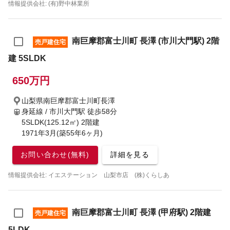
情報提供会社: (有)野中林業所
南巨摩郡富士川町 長澤 (市川大門駅) 2階
売戸建住宅
建 5SLDK
650万円
山梨県南巨摩郡富士川町長澤
身延線 / 市川大門駅
徒歩58分
5SLDK(125.12㎡) 2階建
1971年3月(築55年6ヶ月)
お問い合わせ(無料)
詳細を見る
情報提供会社: イエステーション 山梨市店 (株)くらしあ
南巨摩郡富士川町 長澤 (甲府駅) 2階建
売戸建住宅
5LDK