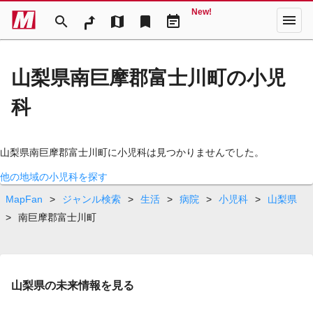
New!
menu
search
map
bookmark
event_note
山梨県南巨摩郡富士川町の小児
科
山梨県南巨摩郡富士川町に小児科は見つかりませんでした。
他の地域の小児科を探す
MapFan
>
ジャンル検索
>
生活
>
病院
>
小児科
>
山梨県
>
南巨摩郡富士川町
山梨県の未来情報を見る