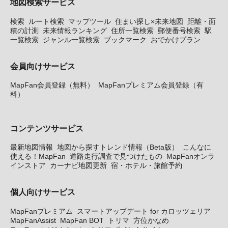
地図検索サービス
検索
ルート検索
マップツール
住まい探し×未来地図
距離・面
積の計測
未来情報ランキング
住所一覧検索
郵便番号検索
駅
一覧検索
ジャンル一覧検索
ブックマーク
おでかけプラン
会員向けサービス
MapFan会員登録（無料）
MapFanプレミアム会員登録（有
料）
コンテンツサービス
最新地図情報
地図から探すトレンド情報（Beta版）
こんなに
使える！MapFan
道路走行調査で見つけたもの
MapFanオンラ
インストア
カーナビ地図更新
宿・ホテル・旅館予約
個人向けサービス
MapFanプレミアム
スマートアップデート for カロッツェリア
MapFanAssist
MapFan BOT
トリマ
方位かなめ