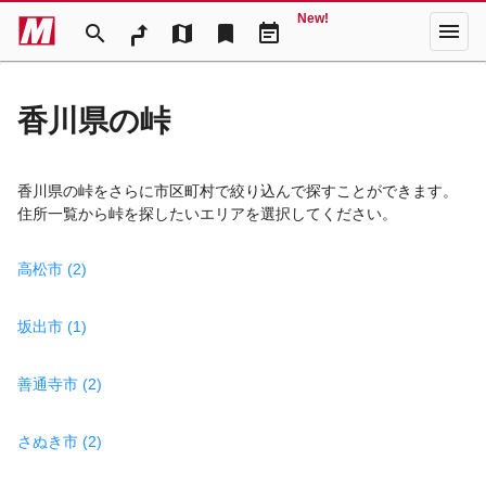
New!
menu
search
map
bookmark
event_note
香川県の峠
香川県の峠をさらに市区町村で絞り込んで探すことができます。
住所一覧から峠を探したいエリアを選択してください。
高松市 (2)
坂出市 (1)
善通寺市 (2)
さぬき市 (2)