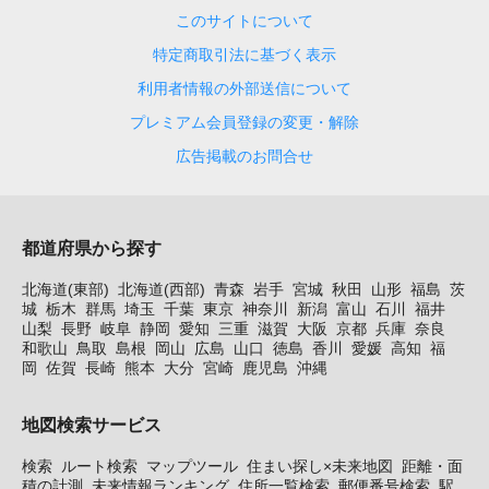
このサイトについて
特定商取引法に基づく表示
利用者情報の外部送信について
プレミアム会員登録の変更・解除
広告掲載のお問合せ
都道府県から探す
北海道(東部)
北海道(西部)
青森
岩手
宮城
秋田
山形
福島
茨
城
栃木
群馬
埼玉
千葉
東京
神奈川
新潟
富山
石川
福井
山梨
長野
岐阜
静岡
愛知
三重
滋賀
大阪
京都
兵庫
奈良
和歌山
鳥取
島根
岡山
広島
山口
徳島
香川
愛媛
高知
福
岡
佐賀
長崎
熊本
大分
宮崎
鹿児島
沖縄
地図検索サービス
検索
ルート検索
マップツール
住まい探し×未来地図
距離・面
積の計測
未来情報ランキング
住所一覧検索
郵便番号検索
駅