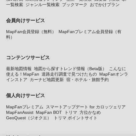
一覧検索
ジャンル一覧検索
ブックマーク
おでかけプラン
会員向けサービス
MapFan会員登録（無料）
MapFanプレミアム会員登録（有
料）
コンテンツサービス
最新地図情報
地図から探すトレンド情報（Beta版）
こんなに
使える！MapFan
道路走行調査で見つけたもの
MapFanオンラ
インストア
カーナビ地図更新
宿・ホテル・旅館予約
個人向けサービス
MapFanプレミアム
スマートアップデート for カロッツェリア
MapFanAssist
MapFan BOT
トリマ
方位かなめ
GeoQuest（ジオクエ）
トリマ ポイントサイト