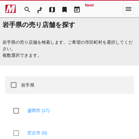
New!
menu
search
map
bookmark
event_note
岩手県の売り店舗を探す
岩手県の売り店舗を検索します。ご希望の市区町村を選択してくだ
さい。
複数選択できます。
岩手県
盛岡市 (17)
宮古市 (0)