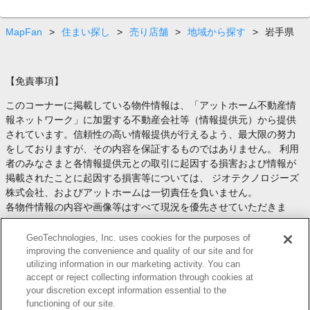
MapFan
>
住まい探し
>
売り店舗
>
地域から探す
>
岩手県
【免責事項】
このコーナーに掲載している物件情報は、「アットホーム不動産情
報ネットワーク」に加盟する不動産会社等（情報提供元）から提供
されています。信頼性の高い情報提供が行えるよう、最大限の努力
をしておりますが、その内容を保証するものではありません。 利用
者のみなさまと各情報提供元との取引に起因する損害および情報が
掲載されたことに起因する損害等については、 ジオテクノロジーズ
株式会社、およびアットホームは一切責任を負いません。
各物件情報の内容や画像等はすべて現況を優先させていただきま
す。
お取引等（お取引の準備、資金調達等を含みます）の際には、内容
GeoTechnologies, Inc. uses cookies for the purposes of
や契約条件等について、 各情報提供元より十分な説明を受け、ご自
improving the convenience and quality of our site and for
utilizing information in our marketing activity. You can
身でご確認の上、判断してください。
accept or reject collecting information through cookies at
このコーナーへの物件情報のご掲載、その他不動産業務ソリューシ
your discretion except information essential to the
ョン等についての不動産会社様のお問合せは
こちら
からお願いいた
functioning of our site.
します。