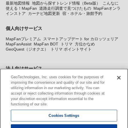
最新地図情報
地図から探すトレンド情報（Beta版）
こんなに
使える！MapFan
道路走行調査で見つけたもの
MapFanオンラ
インストア
カーナビ地図更新
宿・ホテル・旅館予約
個人向けサービス
MapFanプレミアム
スマートアップデート for カロッツェリア
MapFanAssist
MapFan BOT
トリマ
方位かなめ
GeoQuest（ジオクエ）
トリマ ポイントサイト
法人向けサービス
GeoTechnologies, Inc. uses cookies for the purposes of
法人向け地図・位置情報サービス
WEBサイト・システム向け地
improving the convenience and quality of our site and for
図API
Windows PC向け地図開発キット
MapFan DB
住所確認
utilizing information in our marketing activity. You can
サービス
MAP WORLD+
トリマ広告
Geo-Research
スグロ
accept or reject collecting information through cookies at
ジ
your discretion except information essential to the
functioning of our site.
カーナビ地図更新サービス
Cookies Settings
MapFan スマートメンバーズ
カロッツェリア地図割プラス
KENWOOD MapFan Club