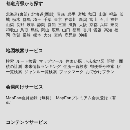
都道府県から探す
北海道(東部)
北海道(西部)
青森
岩手
宮城
秋田
山形
福島
茨
城
栃木
群馬
埼玉
千葉
東京
神奈川
新潟
富山
石川
福井
山梨
長野
岐阜
静岡
愛知
三重
滋賀
大阪
京都
兵庫
奈良
和歌山
鳥取
島根
岡山
広島
山口
徳島
香川
愛媛
高知
福
岡
佐賀
長崎
熊本
大分
宮崎
鹿児島
沖縄
地図検索サービス
検索
ルート検索
マップツール
住まい探し×未来地図
距離・面
積の計測
未来情報ランキング
住所一覧検索
郵便番号検索
駅
一覧検索
ジャンル一覧検索
ブックマーク
おでかけプラン
会員向けサービス
MapFan会員登録（無料）
MapFanプレミアム会員登録（有
料）
コンテンツサービス