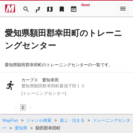
New!
menu
search
map
bookmark
event_note
愛知県額田郡幸田町のトレーニ
ングセンター
愛知県額田郡幸田町のトレーニングセンターの一覧です。
カーブス 愛知幸田
愛知県額田郡幸田町菱池下田１０
[トレーニングセンター]
page
You're
1
page
on
page
MapFan
>
ジャンル検索
>
遊ぶ・泊まる
>
トレーニングセンタ
ー
>
愛知県
>
額田郡幸田町