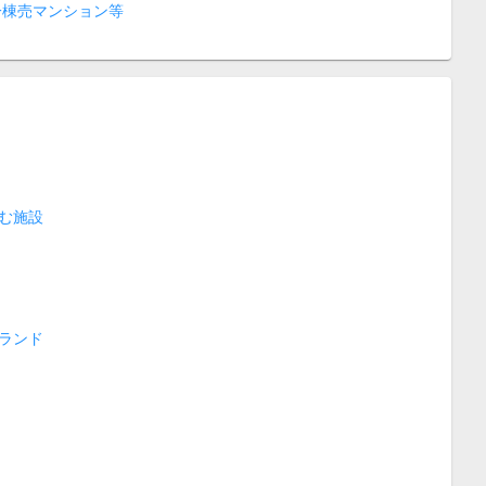
一棟売マンション等
む施設
ランド