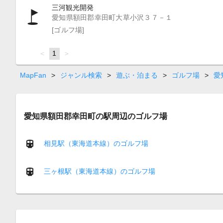
三河観光開発
愛知県額田郡幸田町大草小沢３７－１
[ゴルフ場]
page
You're
1
page
on
page
MapFan
>
ジャンル検索
>
遊ぶ・泊まる
>
ゴルフ場
>
愛
愛知県額田郡幸田町の駅周辺のゴルフ場
相見駅（東海道本線）のゴルフ場
三ヶ根駅（東海道本線）のゴルフ場